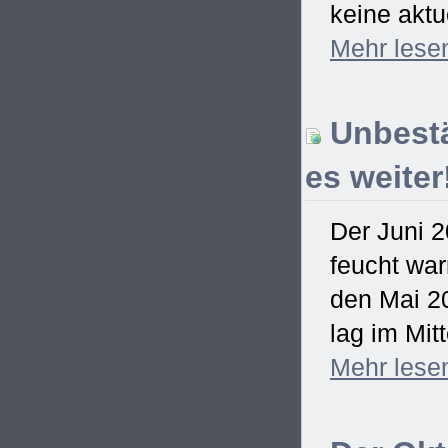
keine aktu
Mehr
lese
Unbestä
es weiter
Der Juni 2
feucht war
den Mai 2
lag im Mitt
Mehr
lese