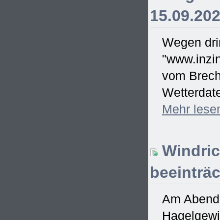
15.09.20
Wegen drin
"www.inzin
vom Brecht
Wetterdate
Mehr
lese
Windric
beeinträc
Am Abend d
Hagelgewit