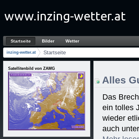
Zum Inhalt wechseln
Startseite
Bilder
Wetter
Startseite
Navigation
Startseite
inzing-wetter.at
Brotkrumen (Wo bin ich?)
Satellitenbild von ZAMG
Alles Gu
Das Brech
ein tolles
wieder et
auch unter
Mehr
lese