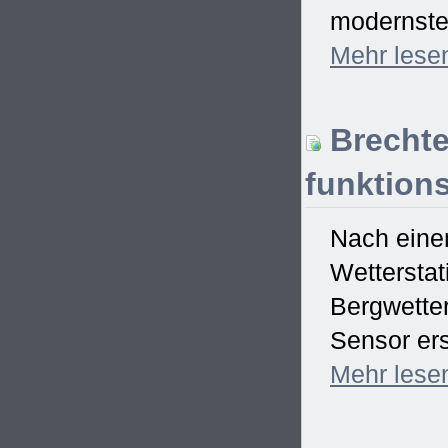
modernster
Mehr
lese
Brechte
funktions
Nach einem
Wetterstat
Bergwetter
Sensor ers
Mehr
lese