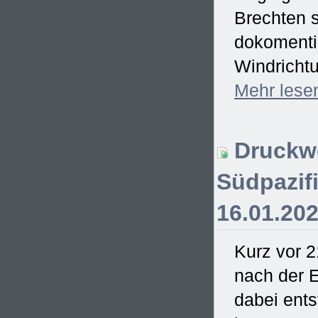
Brechten s
dokomentie
Windrichtu
Mehr
lese
Druckwe
Südpazifi
16.01.20
Kurz vor 2
nach der E
dabei ent