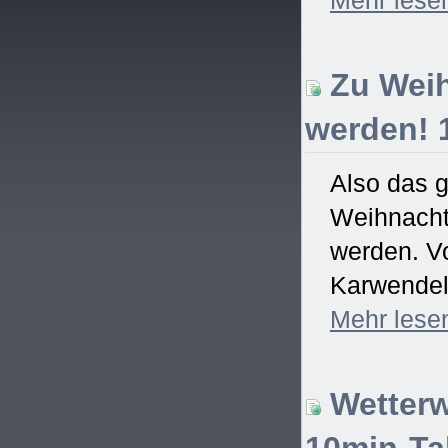
Zu Weih
werden! 
Also das 
Weihnachtsf
werden. Vo
Karwendel)
Mehr
lese
Wetterw