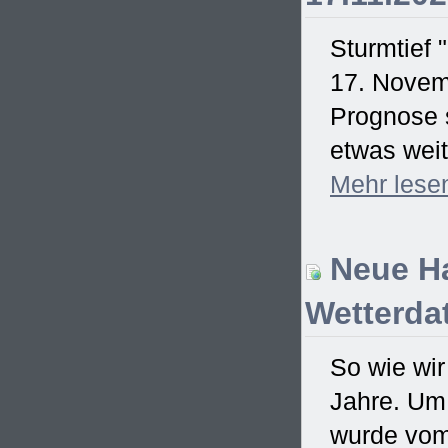
Sturmtief 
17. Novem
Prognose s
etwas weit
Mehr
lese
Neue Ha
Wetterdat
So wie wir
Jahre. Um
wurde vom