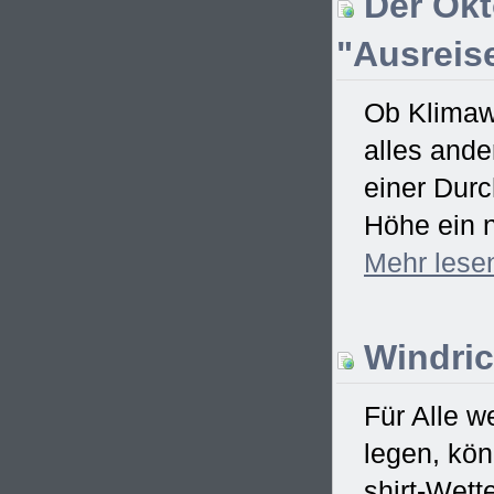
Der Okt
"Ausreise
Ob Klimawa
alles ande
einer Dur
Höhe ein n
Mehr
lese
Windric
Für Alle w
legen, kö
shirt-Wett