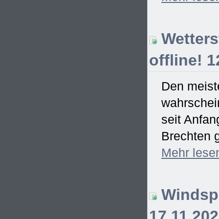
Wetterst
offline! 
Den meiste
wahrschein
seit Anfa
Brechten g
Mehr
lese
Windspi
17.11.20