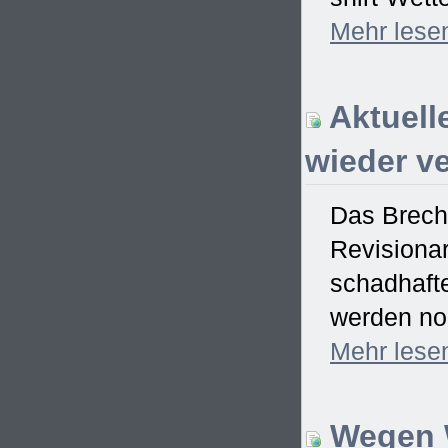
Mehr
lese
Aktuell
wieder ve
Das Brech
Revisionar
schadhaft
werden no
Mehr
lese
Wegen W