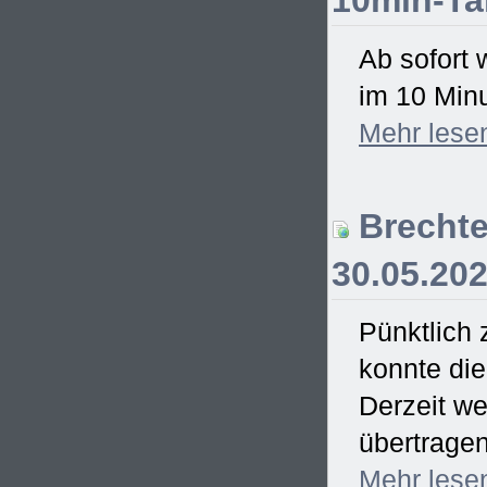
10min-Ta
Ab sofort 
im 10 Minu
Mehr
lese
Brechte
30.05.20
Pünktlich
konnte di
Derzeit we
übertrage
Mehr
lese