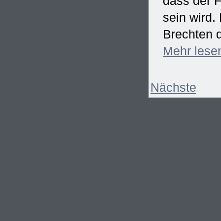
dass der F
sein wird
Brechten d
Mehr
lese
Nächste