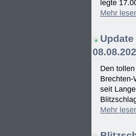
legte 17.0
Mehr
lese
Update 
08.08.20
Den tollen
Brechten-
seit Lang
Blitzschla
Mehr
lese
Blitzsc