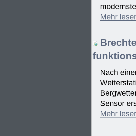
modernster
Mehr
lese
Brechte
funktions
Nach einem
Wetterstat
Bergwetter
Sensor ers
Mehr
lese