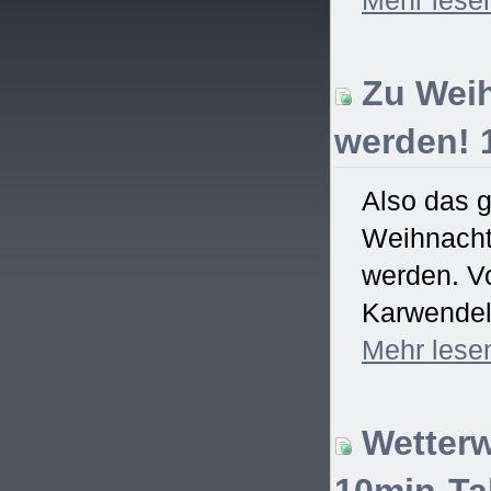
Zu Weih
werden! 
Also das 
Weihnachtsf
werden. Vo
Karwendel)
Mehr
lese
Wetterw