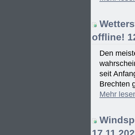
Wetterst
offline! 
Den meiste
wahrschein
seit Anfa
Brechten g
Mehr
lese
Windspi
17.11.20