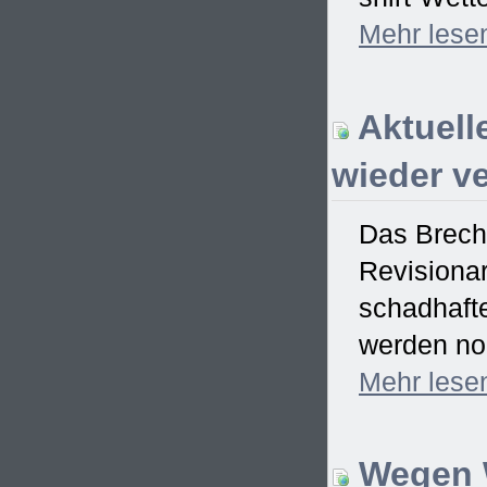
Mehr
lese
Aktuell
wieder ve
Das Brech
Revisionar
schadhaft
werden no
Mehr
lese
Wegen W