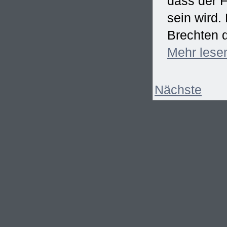
dass der F
sein wird
Brechten d
Mehr
lese
Nächste