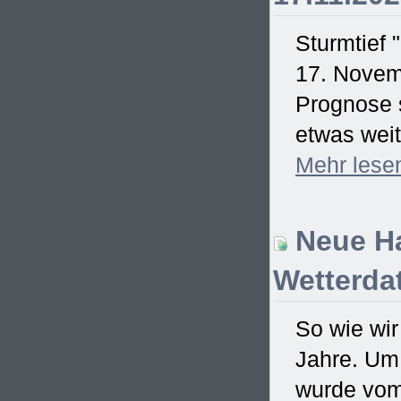
Sturmtief 
17. Novem
Prognose s
etwas weit
Mehr
lese
Neue Ha
Wetterdat
So wie wir
Jahre. Um
wurde vom