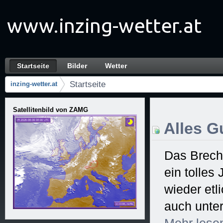
Zum Inhalt wechseln
Startseite
Bilder
Wetter
Startseite
Navigation
Startseite
inzing-wetter.at
Brotkrumen (Wo bin ich?)
Satellitenbild von ZAMG
Alles Gu
Das Brech
ein tolles
wieder et
auch unter
Mehr
lese