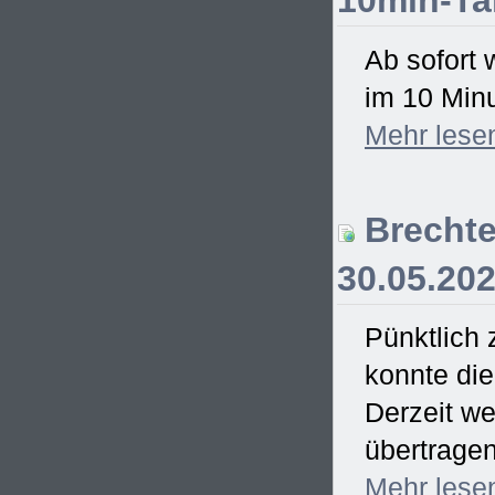
10min-Ta
Ab sofort 
im 10 Minu
Mehr
lese
Brechte
30.05.20
Pünktlich
konnte di
Derzeit we
übertrage
Mehr
lese