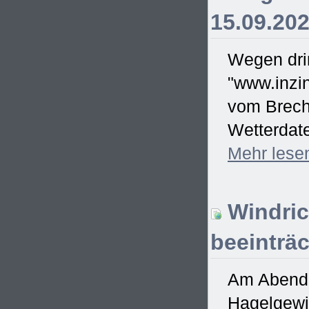
15.09.20
Wegen drin
"www.inzin
vom Brecht
Wetterdate
Mehr
lese
Windric
beeinträc
Am Abend d
Hagelgewit