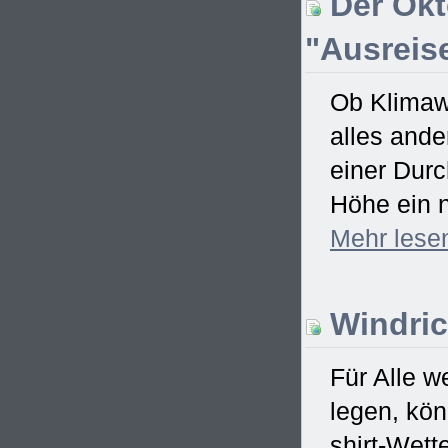
Der Okt
"Ausreise
Ob Klimawa
alles ande
einer Dur
Höhe ein n
Mehr
lese
Windric
Für Alle w
legen, kö
shirt-Wett