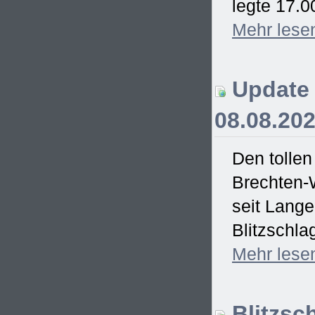
legte 17.0
Mehr
lese
Update 
08.08.20
Den tollen
Brechten-
seit Lang
Blitzschla
Mehr
lese
Blitzsc