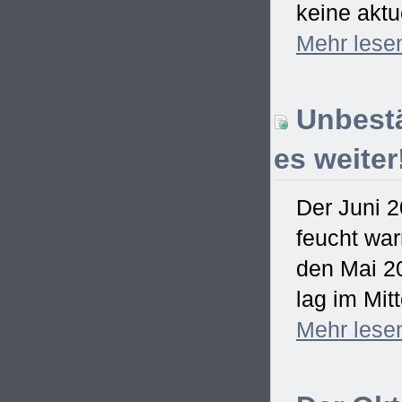
keine aktu
Mehr
lese
Unbestä
es weiter
Der Juni 2
feucht war
den Mai 2
lag im Mitt
Mehr
lese