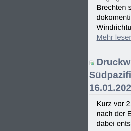
Brechten s
dokomentie
Windrichtu
Mehr
lese
Druckwe
Südpazifi
16.01.20
Kurz vor 2
nach der E
dabei ent