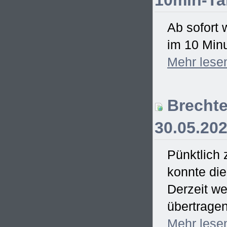
10min-Ta
Ab sofort 
im 10 Minu
Mehr
lese
Brechte
30.05.20
Pünktlich
konnte di
Derzeit we
übertrage
Mehr
lese