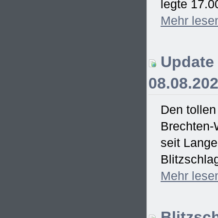
legte 17.0
Mehr
lese
Update 
08.08.20
Den tollen
Brechten-
seit Lang
Blitzschla
Mehr
lese
Blitzsc