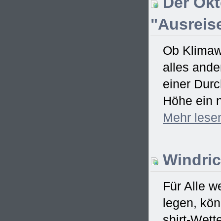
Der Okt
"Ausreise
Ob Klimawa
alles ande
einer Dur
Höhe ein n
Mehr
lese
Windric
Für Alle w
legen, kö
shirt-Wett