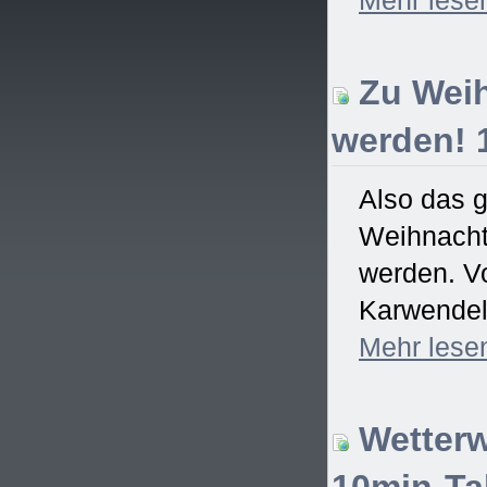
Zu Weih
werden! 
Also das 
Weihnachtsf
werden. Vo
Karwendel)
Mehr
lese
Wetterw