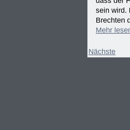
dass der F
sein wird
Brechten d
Mehr
lese
Nächste