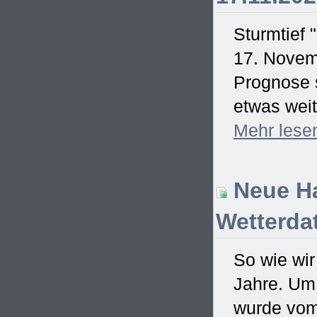
Sturmtief 
17. Novem
Prognose s
etwas weit
Mehr
lese
Neue Ha
Wetterdat
So wie wir
Jahre. Um
wurde vom