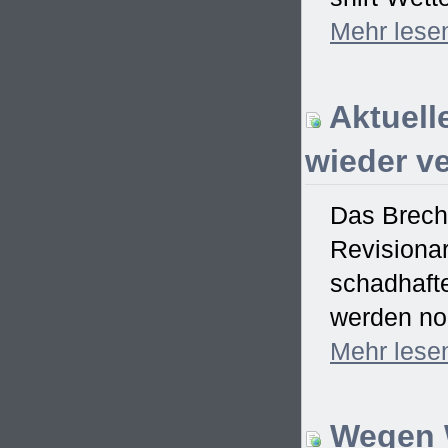
Mehr
lese
Aktuell
wieder ve
Das Brech
Revisionar
schadhaft
werden no
Mehr
lese
Wegen W