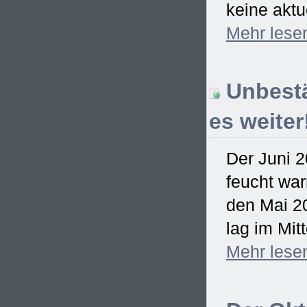
keine aktu
Mehr
lese
Unbestä
es weiter
Der Juni 2
feucht war
den Mai 2
lag im Mitt
Mehr
lese