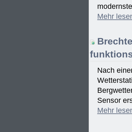
modernster
Mehr
lese
Brechte
funktions
Nach einem
Wetterstat
Bergwetter
Sensor ers
Mehr
lese