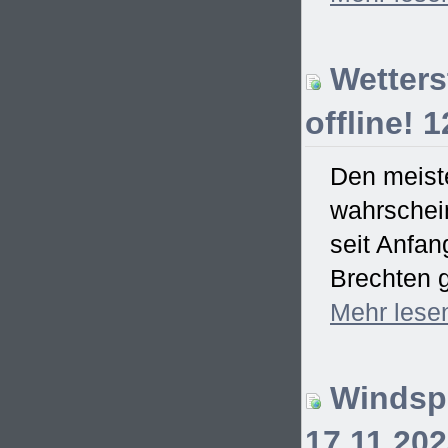
Wetterst
offline! 
Den meiste
wahrschein
seit Anfa
Brechten g
Mehr
lese
Windspi
17.11.20