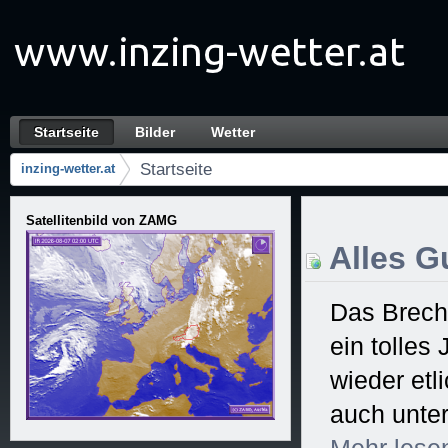
Zum Inhalt wechseln
Startseite
Bilder
Wetter
Startseite
Navigation
Startseite
inzing-wetter.at
Brotkrumen (Wo bin ich?)
Satellitenbild von ZAMG
Alles Gu
Das Brech
ein tolles
wieder et
auch unter
Mehr
lese