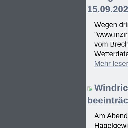
15.09.20
Wegen drin
"www.inzin
vom Brecht
Wetterdate
Mehr
lese
Windric
beeinträc
Am Abend d
Hagelgewit