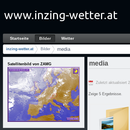
Zum Inhalt wechseln
Startseite
Bilder
Wetter
media - Bilder
Navigation
media
inzing-wetter.at
Bilder
Brotkrumen (Wo bin ich?)
media
Satellitenbild von ZAMG
Zuletzt aktualisiert 
Zeige 5 Ergebnisse.