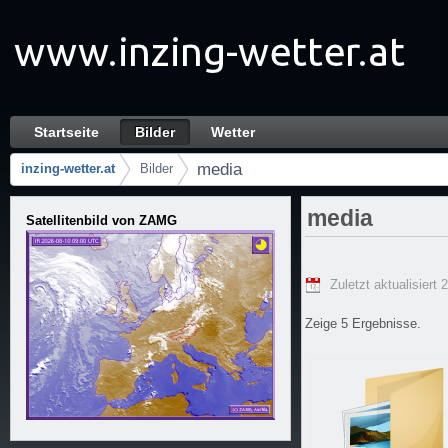
Zum Inhalt wechseln
Startseite
Bilder
Wetter
media - Bilder
Navigation
media
inzing-wetter.at
Bilder
Brotkrumen (Wo bin ich?)
media
Satellitenbild von ZAMG
Zuletzt aktualisiert 
Zeige 5 Ergebnisse.