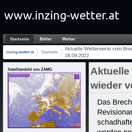
Skip to Content
Startseite
Bilder
Wetter
Aktuelle Wetterwerte vom Brechten wieder v
Navigation
Aktuelle Wetterwerte vom Brec
inzing-wetter.at
Startseite
28.09.2022
Breadcrumbs
Aktuelle
Satellitenbild von ZAMG
wieder v
Das Brech
Revisionar
schadhaft