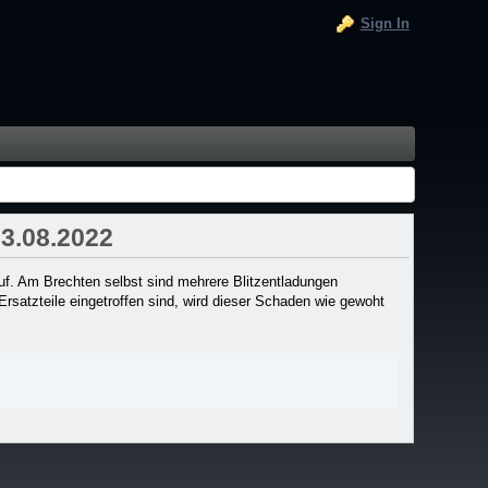
Sign In
03.08.2022
uf. Am Brechten selbst sind mehrere Blitzentladungen
Ersatzteile eingetroffen sind, wird dieser Schaden wie gewoht