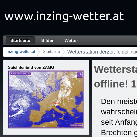
Saltar al contenido
Startseite
Bilder
Wetter
Wetterstation derzeit leider noch immer offl
Navegación
Wetterstation derzeit leider n
inzing-wetter.at
Startseite
Camino de migas
Wetterst
Satellitenbild von ZAMG
offline! 
Den meiste
wahrschein
seit Anfa
Brechten g