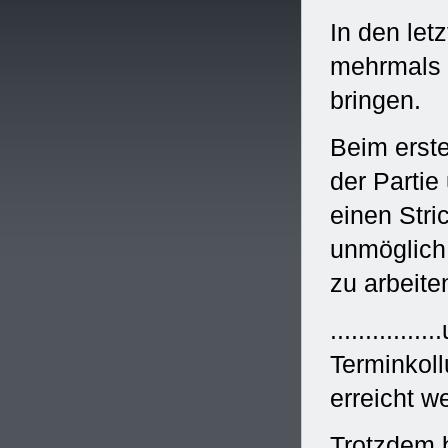
In den le
mehrmals v
bringen.
Beim erste
der Partie
einen Stri
unmöglich
zu arbeite
...........
Terminkoll
erreicht w
Trotzdem b