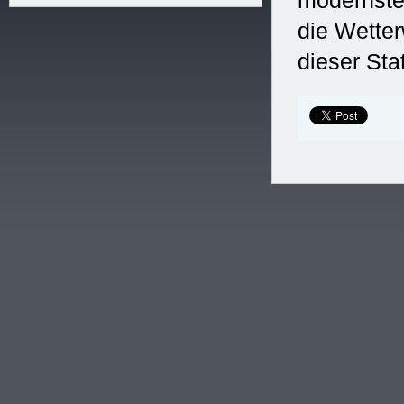
modernster
die Wetter
dieser Sta