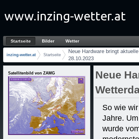
Skip to Content
Startseite
Bilder
Wetter
Neue Hardware bringt aktuelle Wetterdaten w
Navigaatio
Neue Hardware bringt aktuelle
inzing-wetter.at
Startseite
28.10.2023
Murupolku
Neue Har
Satellitenbild von ZAMG
Wetterda
So wie wir
Jahre. Um
wurde vom