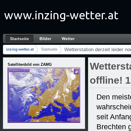
Volver ao contido
Startseite
Bilder
Wetter
Wetterstation derzeit leider noch immer offl
Navegación
Wetterstation derzeit leider n
inzing-wetter.at
Startseite
Camiños de migas
Wetterst
Satellitenbild von ZAMG
offline! 
Den meiste
wahrschein
seit Anfa
Brechten g