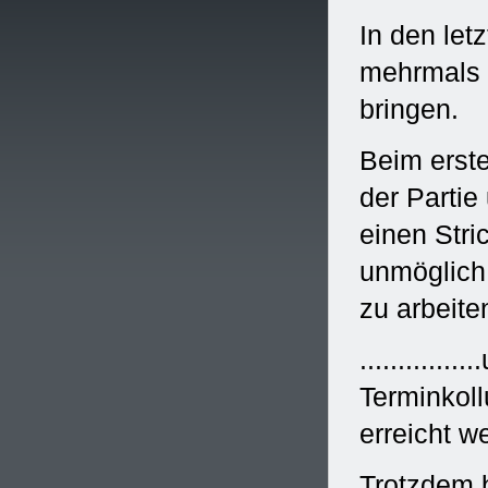
In den le
mehrmals v
bringen.
Beim erste
der Partie
einen Stri
unmöglich
zu arbeite
...........
Terminkoll
erreicht w
Trotzdem b