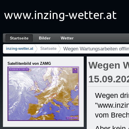
Skip to Content
Startseite
Bilder
Wetter
Wegen Wartungsarbeiten offline! 15.09.2022
नेविगेशन
Wegen Wartungsarbeiten offli
inzing-wetter.at
Startseite
ब्रेडकृमस
Wegen Wa
Satellitenbild von ZAMG
15.09.20
Wegen drin
"www.inzin
vom Brech
Aber kein 