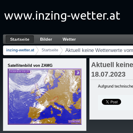
Zum Inhalt wechseln
Startseite
Bilder
Wetter
Aktuell keine Wetterwerte vom Brechten ver
Navigation
Aktuell keine Wetterwerte vom
inzing-wetter.at
Startseite
Brotkrumen (Wo bin ich?)
Aktuell kein
Satellitenbild von ZAMG
18.07.2023
Aufgrund technische