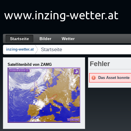
Zum Inhalt wechseln
Startseite
Bilder
Wetter
Startseite
Navigation
Startseite
inzing-wetter.at
Brotkrumen (Wo bin ich?)
Fehler
Satellitenbild von ZAMG
Das Asset konnte