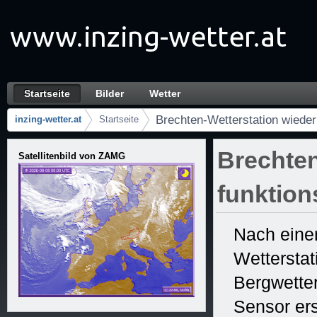
Zum Inhalt wechseln
Startseite
Bilder
Wetter
Brechten-Wetterstation wieder voll funktion
Navigation
Brechten-Wetterstation wieder 
inzing-wetter.at
Startseite
Brotkrumen (Wo bin ich?)
Brechten
Satellitenbild von ZAMG
funktion
Nach einem
Wetterstat
Bergwetter
Sensor er