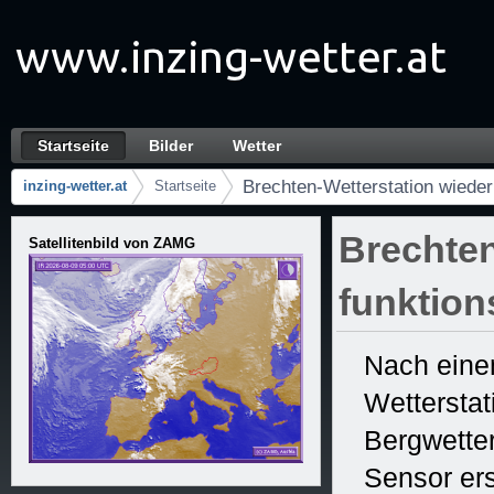
Zum Inhalt wechseln
Startseite
Bilder
Wetter
Brechten-Wetterstation wieder voll funktion
Navigation
Brechten-Wetterstation wieder 
inzing-wetter.at
Startseite
Brotkrumen (Wo bin ich?)
Brechten
Satellitenbild von ZAMG
funktion
Nach einem
Wetterstat
Bergwetter
Sensor er