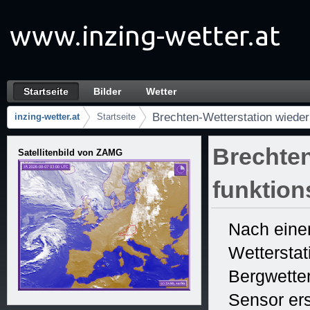
Zum Inhalt wechseln
Startseite
Bilder
Wetter
Brechten-Wetterstation wieder voll funktion
Navigation
Brechten-Wetterstation wieder 
inzing-wetter.at
Startseite
Brotkrumen (Wo bin ich?)
Brechten
Satellitenbild von ZAMG
funktion
Nach einem
Wetterstat
Bergwetter
Sensor er