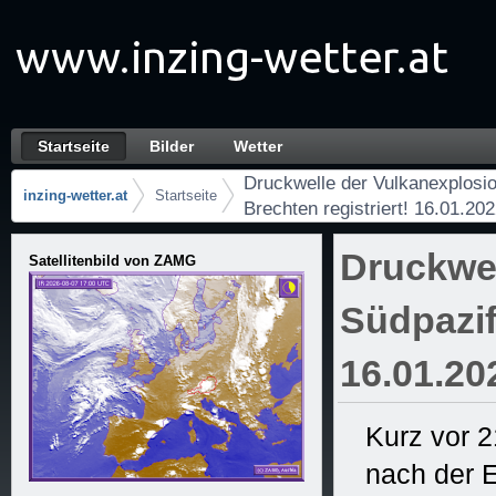
Zum Inhalt wechseln
Startseite
Bilder
Wetter
Druckwelle der Vulkanexplosion im Südpazif
Navigation
Druckwelle der Vulkanexplosi
Startseite
inzing-wetter.at
Startseite
Brechten registriert! 16.01.20
Brotkrumen (Wo bin ich?)
Druckwel
Satellitenbild von ZAMG
Südpazif
16.01.20
Kurz vor 2
nach der E