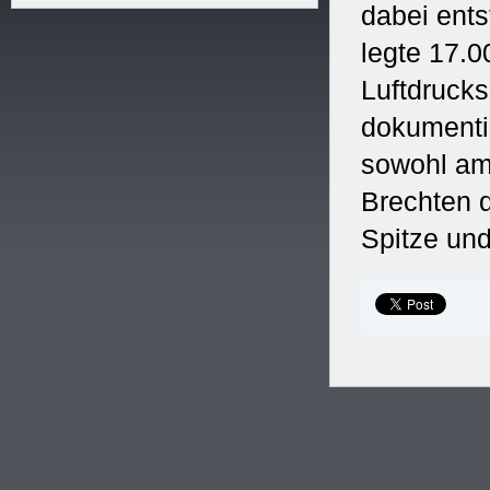
dabei ent
legte 17.0
Luftdruck
dokumentie
sowohl am
Brechten d
Spitze und