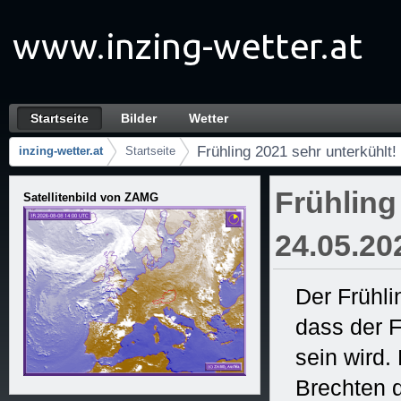
Zum Inhalt wechseln
Startseite
Bilder
Wetter
Frühling 2021 sehr unterkühlt! 24.05.2021 - 
Navigation
Frühling 2021 sehr unterkühlt!
inzing-wetter.at
Startseite
Brotkrumen (Wo bin ich?)
Frühling
Satellitenbild von ZAMG
24.05.20
Der Frühli
dass der F
sein wird
Brechten d