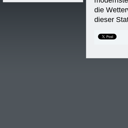
modernster
die Wetter
dieser Sta