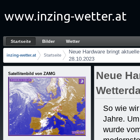
Zum Inhalt wechseln
Startseite
Bilder
Wetter
Neue Hardware bringt aktuelle Wetterdaten w
Navigation
Neue Hardware bringt aktuelle
inzing-wetter.at
Startseite
28.10.2023
Brotkrumen (Wo bin ich?)
Neue Har
Satellitenbild von ZAMG
Wetterda
So wie wir
Jahre. Um
wurde vom