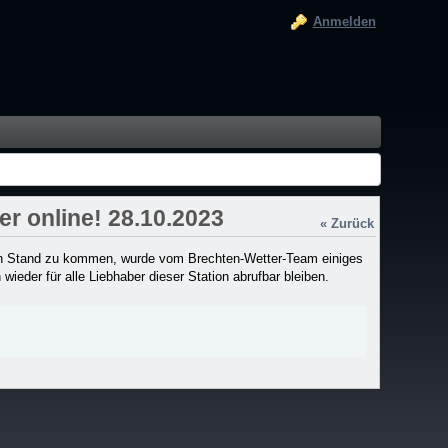
Anmelden
r online! 28.10.2023
« Zurück
llen Stand zu kommen, wurde vom Brechten-Wetter-Team einiges
wieder für alle Liebhaber dieser Station abrufbar bleiben.