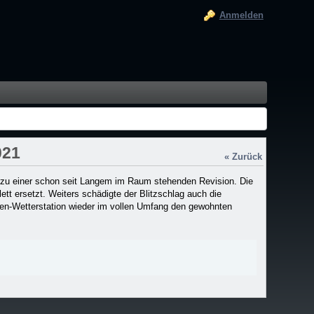
Anmelden
021
« Zurück
 zu einer schon seit Langem im Raum stehenden Revision. Die
t ersetzt. Weiters schädigte der Blitzschlag auch die
ten-Wetterstation wieder im vollen Umfang den gewohnten