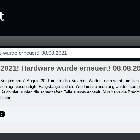
! 08.08.2021 - Startseite
 wurde erneuert! 08.08.2021
2021! Hardware wurde erneuert! 08.08.2
n Bergtag am 7. August 2021 nutzte das Brechten-Wetter-Team samt Familien
zschlage beschädigte Fangstange und die Windmesseinrichtung wurden komplet
. Auch hier wurden die schadhaften Teile ausgewechselt. Nun kann die Brech
bieten.