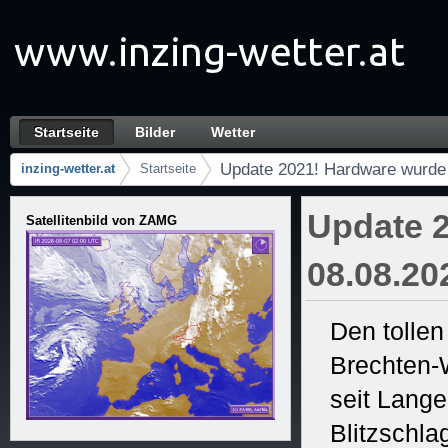
Zum Inhalt wechseln
Startseite
Bilder
Wetter
Update 2021! Hardware wurde erneuert! 08.0
Navigation
Update 2021! Hardware wurde 
inzing-wetter.at
Startseite
Brotkrumen (Wo bin ich?)
Update 2
Satellitenbild von ZAMG
08.08.20
Den tollen
Brechten-
seit Lang
Blitzschl