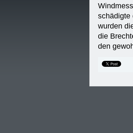
Windmesse
schädigte 
wurden di
die Brecht
den gewoh