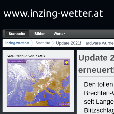
Zum Inhalt wechseln
Startseite
Bilder
Wetter
Update 2021! Hardware wurde erneuert! 08.0
Navigation
Update 2021! Hardware wurde 
inzing-wetter.at
Startseite
Brotkrumen (Wo bin ich?)
Update 
Satellitenbild von ZAMG
erneuert
Den tollen
Brechten-
seit Lang
Blitzschl