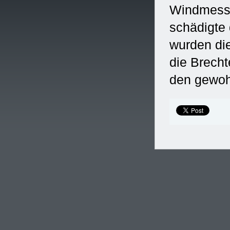
Windmesse
schädigte 
wurden di
die Brecht
den gewoh