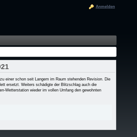
Anmelden
021
 zu einer schon seit Langem im Raum stehenden Revision. Die
t ersetzt. Weiters schädigte der Blitzschlag auch die
ten-Wetterstation wieder im vollen Umfang den gewohnten