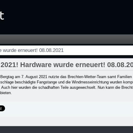
! 08.08.2021 - Startseite
 wurde erneuert! 08.08.2021
2021! Hardware wurde erneuert! 08.08.2
n Bergtag am 7. August 2021 nutzte das Brechten-Wetter-Team samt Familien
zschlage beschädigte Fangstange und die Windmesseinrichtung wurden komplet
. Auch hier wurden die schadhaften Teile ausgewechselt. Nun kann die Brech
bieten.