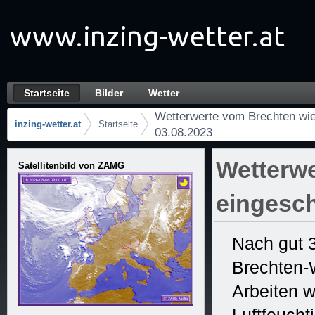
Zum Inhalt wechseln
Startseite
Bilder
Wetter
Wetterwerte vom Brechten wieder eingeschrä
Navigation
Wetterwerte vom Brechten wie
inzing-wetter.at
Startseite
03.08.2023
Brotkrumen (Wo bin ich?)
Wetterwe
Satellitenbild von ZAMG
eingesch
Nach gut 
Brechten-W
Arbeiten w