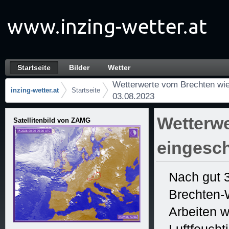
Zum Inhalt wechseln
Startseite
Bilder
Wetter
Wetterwerte vom Brechten wieder eingeschrä
Navigation
Wetterwerte vom Brechten wie
inzing-wetter.at
Startseite
03.08.2023
Brotkrumen (Wo bin ich?)
Wetterwe
Satellitenbild von ZAMG
eingesch
Nach gut 
Brechten-W
Arbeiten w