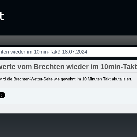
0min-Takt! 18.07.2024 - Startseite
ten wieder im 10min-Takt! 18.07.2024
erte vom Brechten wieder im 10min-Takt
wird die Brechten-Wetter-Seite wie gewohnt im 10 Minuten Takt akutalisiert.