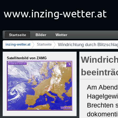
Zum Inhalt wechseln
Startseite
Bilder
Wetter
Windrichtung durch Blitzschlag beeinträchti
Navigation
Windrichtung durch Blitzschlag
inzing-wetter.at
Startseite
Brotkrumen (Wo bin ich?)
Windrich
Satellitenbild von ZAMG
beeinträ
Am Abend d
Hagelgewit
Brechten s
dokomentie