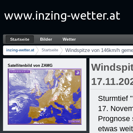
Zum Inhalt wechseln
Startseite
Bilder
Wetter
Windspitze von 146km/h gemessen! 17.11.20
Navigation
Windspitze von 146km/h geme
inzing-wetter.at
Startseite
Brotkrumen (Wo bin ich?)
Windspi
Satellitenbild von ZAMG
17.11.20
Sturmtief 
17. Novem
Prognose s
etwas weit