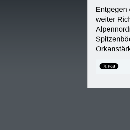
Entgegen 
weiter Ri
Alpennord
Spitzenböe
Orkanstär