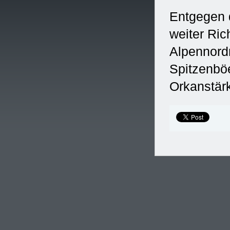
Entgegen 
weiter Ri
Alpennord
Spitzenböe
Orkanstär