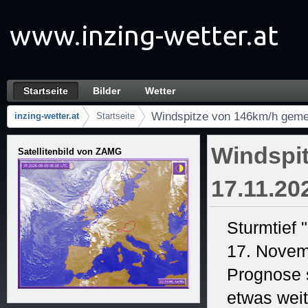
Zum Inhalt wechseln
Startseite
Bilder
Wetter
Windspitze von 146km/h gemessen! 17.11.20
Navigation
Windspitze von 146km/h geme
inzing-wetter.at
Startseite
Brotkrumen (Wo bin ich?)
Windspi
Satellitenbild von ZAMG
17.11.20
Sturmtief 
17. Novem
Prognose s
etwas weit