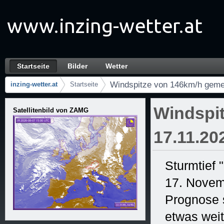
Zum Inhalt wechseln
Startseite
Bilder
Wetter
Windspitze von 146km/h gemessen! 17.11.20
Navigation
Windspitze von 146km/h geme
inzing-wetter.at
Startseite
Brotkrumen (Wo bin ich?)
Windspi
Satellitenbild von ZAMG
17.11.20
Sturmtief 
17. Novem
Prognose s
etwas weit