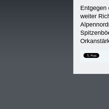
Entgegen 
weiter Ri
Alpennord
Spitzenböe
Orkanstär