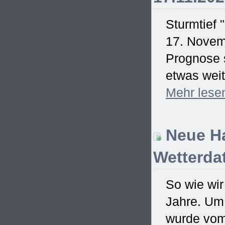
Sturmtief 
17. Novem
Prognose s
etwas weit
Mehr
lese
Neue Ha
Wetterdat
So wie wir
Jahre. Um
wurde vom