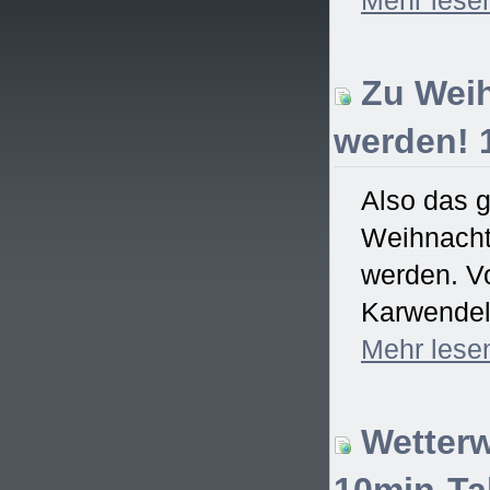
Zu Weih
werden! 
Also das 
Weihnachtsf
werden. Vo
Karwendel)
Mehr
lese
Wetterw