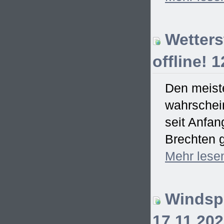
Wetterst
offline! 
Den meiste
wahrschein
seit Anfa
Brechten g
Mehr
lese
Windspi
17.11.20