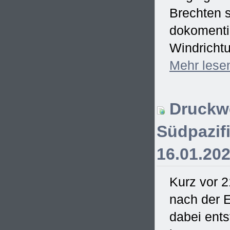
Brechten s
dokomentie
Windrichtu
Mehr
lese
Druckwe
Südpazifi
16.01.20
Kurz vor 2
nach der E
dabei ent