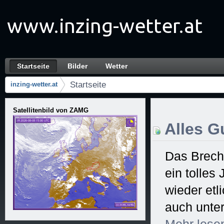
Zum Inhalt wechseln
Startseite
Bilder
Wetter
Startseite
Navigation
Startseite
inzing-wetter.at
Brotkrumen (Wo bin ich?)
Satellitenbild von ZAMG
Alles Gu
Das Brech
ein tolles
wieder et
auch unter
Mehr
lese