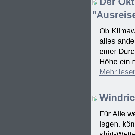
Der Okt
"Ausreise
Ob Klimawa
alles ande
einer Dur
Höhe ein n
Mehr
lese
Windric
Für Alle w
legen, kö
shirt-Wett