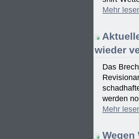
Mehr
lese
Aktuell
wieder ve
Das Brech
Revisionar
schadhaft
werden no
Mehr
lese
Wegen W