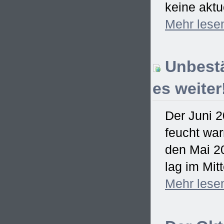
keine aktu
Mehr
lese
Unbestä
es weiter
Der Juni 2
feucht war
den Mai 2
lag im Mitt
Mehr
lese