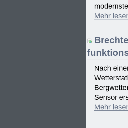
modernster
Mehr
lese
Brechte
funktions
Nach einem
Wetterstat
Bergwetter
Sensor ers
Mehr
lese