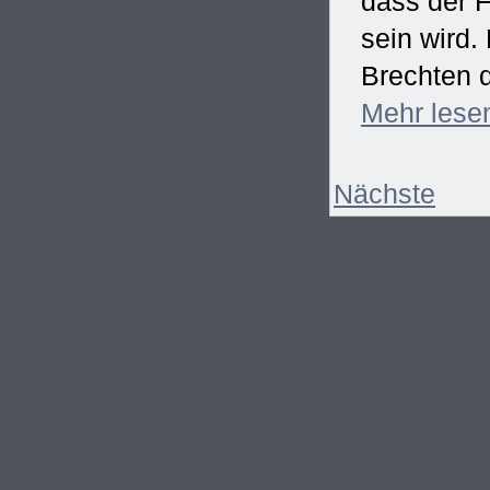
dass der F
sein wird
Brechten d
Mehr
lese
Nächste