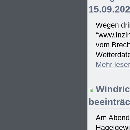
15.09.20
Wegen drin
"www.inzin
vom Brecht
Wetterdate
Mehr
lese
Windric
beeinträc
Am Abend d
Hagelgewit