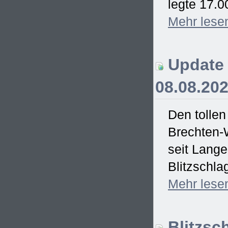
legte 17.0
Mehr
lese
Update 
08.08.20
Den tollen
Brechten-
seit Lang
Blitzschla
Mehr
lese
Blitzsc