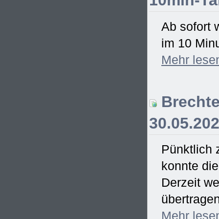
10min-Ta
Ab sofort 
im 10 Minu
Mehr
lese
Brechte
30.05.20
Pünktlich
konnte di
Derzeit we
übertrage
Mehr
lese