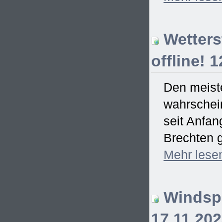
Wetterst
offline! 
Den meiste
wahrschein
seit Anfa
Brechten g
Mehr
lese
Windspi
17.11.20