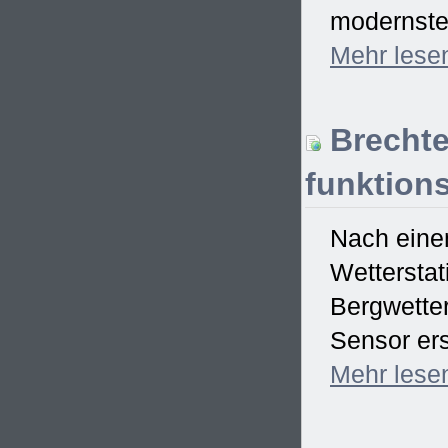
modernster
Mehr
lese
Brechte
funktions
Nach einem
Wetterstat
Bergwetter
Sensor ers
Mehr
lese