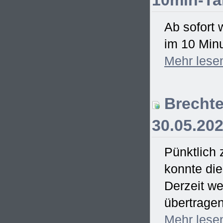
10min-Ta
Ab sofort 
im 10 Minu
Mehr
lese
Brechte
30.05.20
Pünktlich
konnte di
Derzeit we
übertrage
Mehr
lese