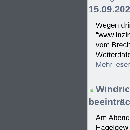
15.09.20
Wegen drin
"www.inzin
vom Brecht
Wetterdate
Mehr
lese
Windric
beeinträc
Am Abend d
Hagelgewit