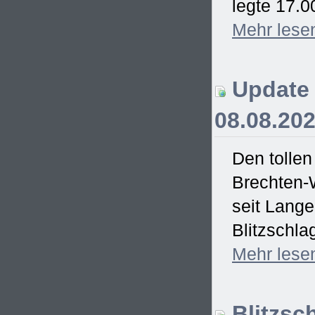
legte 17.0
Mehr
lese
Update 
08.08.20
Den tollen
Brechten-
seit Lang
Blitzschla
Mehr
lese
Blitzsc