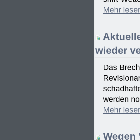
Mehr
lese
Aktuell
wieder ve
Das Brech
Revisionar
schadhaft
werden no
Mehr
lese
Wegen W