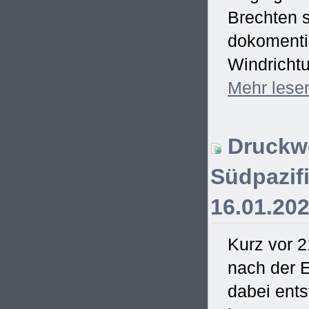
Brechten s
dokomentie
Windrichtu
Mehr
lese
Druckwe
Südpazifi
16.01.20
Kurz vor 2
nach der E
dabei ent