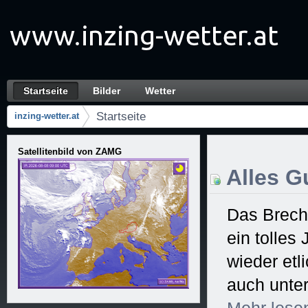
Zum Inhalt wechseln
Startseite
Bilder
Wetter
Startseite
Navigation
Startseite
inzing-wetter.at
Brotkrumen (Wo bin ich?)
Satellitenbild von ZAMG
Alles Gu
Das Brech
ein tolles
wieder et
auch unter
Mehr
lese