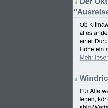
Der Okt
"Ausreise
Ob Klimawa
alles ande
einer Dur
Höhe ein n
Mehr
lese
Windric
Für Alle w
legen, kö
shirt-Wett