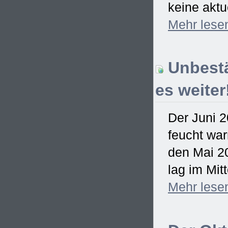
keine aktu
Mehr
lese
Unbestä
es weiter
Der Juni 2
feucht war
den Mai 2
lag im Mitt
Mehr
lese