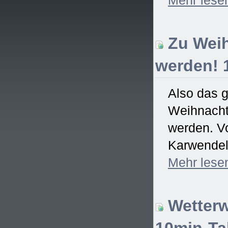
Zu Weih
werden! 
Also das 
Weihnachtsf
werden. Vo
Karwendel)
Mehr
lese
Wetterw