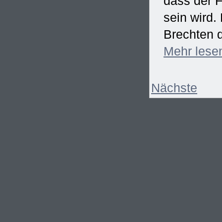
dass der F
sein wird
Brechten d
Mehr
lese
Nächste