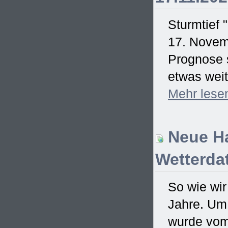
Sturmtief 
17. Novem
Prognose s
etwas weit
Mehr
lese
Neue Ha
Wetterdat
So wie wir
Jahre. Um
wurde vom