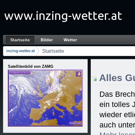
Zum Inhalt wechseln
Startseite
Bilder
Wetter
Startseite
Navigation
Startseite
inzing-wetter.at
Brotkrumen (Wo bin ich?)
Satellitenbild von ZAMG
Alles Gu
Das Brech
ein tolles
wieder et
auch unter
Mehr
lese