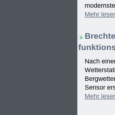
modernster
Mehr
lese
Brechte
funktions
Nach einem
Wetterstat
Bergwetter
Sensor ers
Mehr
lese