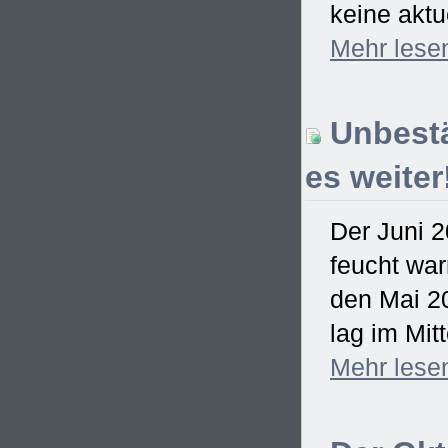
keine aktu
Mehr
lese
Unbestä
es weiter
Der Juni 2
feucht war
den Mai 2
lag im Mitt
Mehr
lese