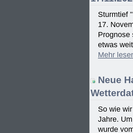
Sturmtief 
17. Novem
Prognose s
etwas weit
Mehr
lese
Neue Ha
Wetterdat
So wie wir
Jahre. Um
wurde vom