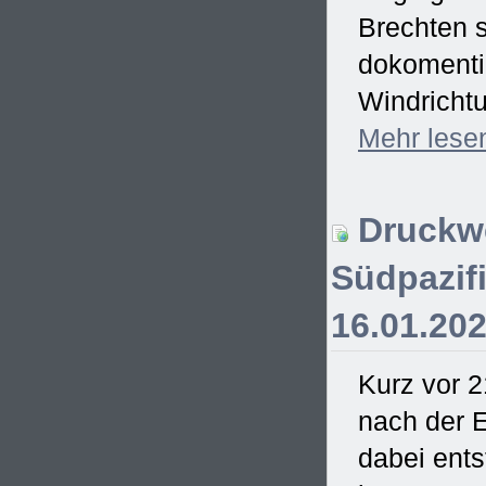
Brechten s
dokomentie
Windrichtu
Mehr
lese
Druckwe
Südpazifi
16.01.20
Kurz vor 2
nach der E
dabei ent