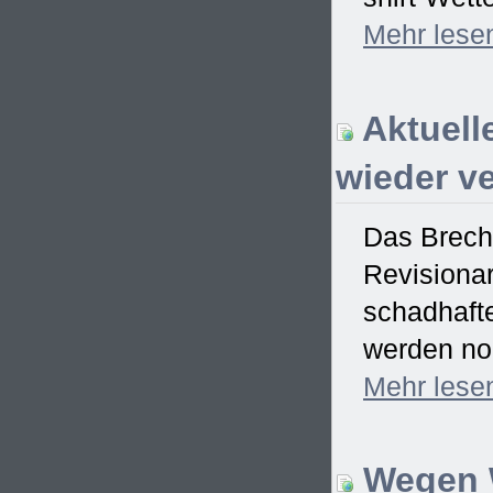
Mehr
lese
Aktuell
wieder ve
Das Brech
Revisionar
schadhaft
werden no
Mehr
lese
Wegen W