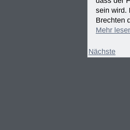
dass der F
sein wird
Brechten d
Mehr
lese
Nächste