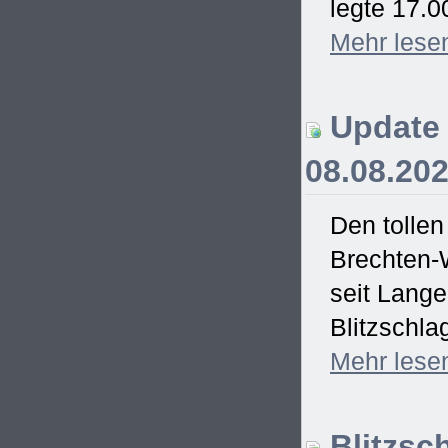
legte 17.0
Mehr
lese
Update 
08.08.20
Den tollen
Brechten-
seit Lang
Blitzschla
Mehr
lese
Blitzsc