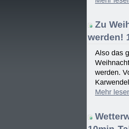
Zu Weih
werden! 
Also das 
Weihnachtsf
werden. Vo
Karwendel)
Mehr
lese
Wetterw