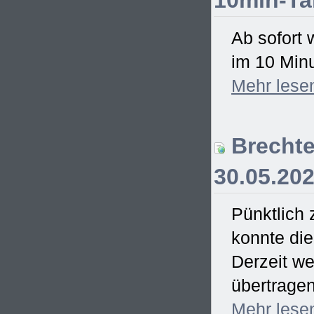
10min-Ta
Ab sofort 
im 10 Minu
Mehr
lese
Brechte
30.05.20
Pünktlich
konnte di
Derzeit we
übertrage
Mehr
lese