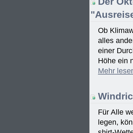
Der Okt
"Ausreise
Ob Klimawa
alles ande
einer Dur
Höhe ein n
Mehr
lese
Windric
Für Alle w
legen, kö
shirt-Wett