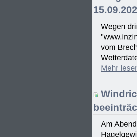
15.09.20
Wegen drin
"www.inzin
vom Brecht
Wetterdate
Mehr
lese
Windric
beeinträc
Am Abend d
Hagelgewit