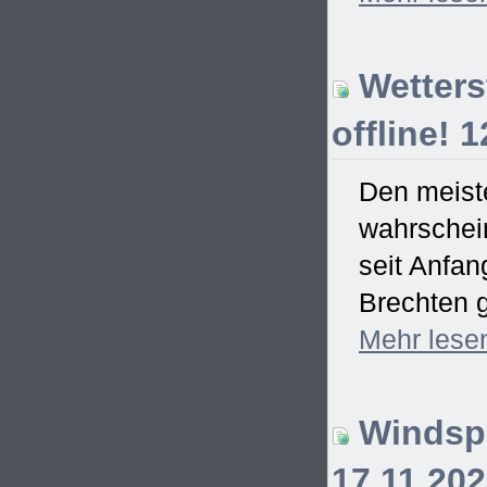
Wetterst
offline! 
Den meiste
wahrschein
seit Anfa
Brechten g
Mehr
lese
Windspi
17.11.20