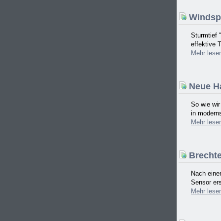
Windspi
Sturmtief 
effektive 
Mehr
lese
Neue Ha
So wie wi
in moderns
Mehr
lese
Brechten
Nach einem
Sensor ers
Mehr
lese