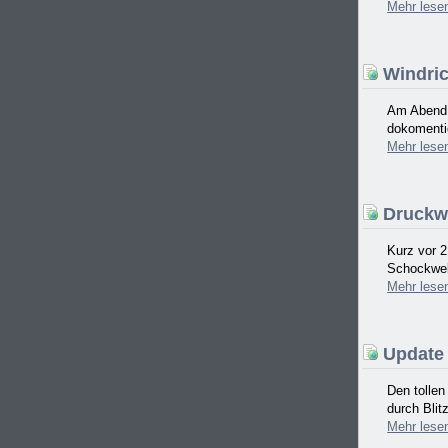
Mehr
lese
Windric
Am Abend d
dokomentie
Mehr
lese
Druckwe
Kurz vor 2
Schockwell
Mehr
lese
Update 
Den tolle
durch Blit
Mehr
lese