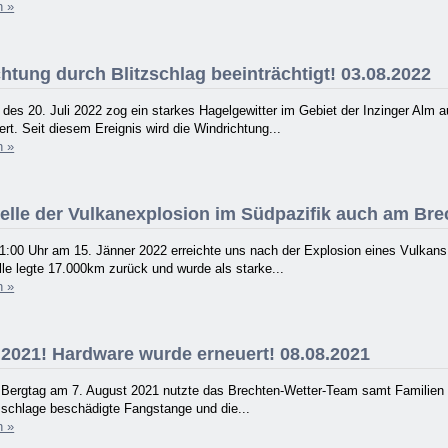
n »
htung durch Blitzschlag beeinträchtigt! 03.08.2022
es 20. Juli 2022 zog ein starkes Hagelgewitter im Gebiet der Inzinger Alm a
rt. Seit diesem Ereignis wird die Windrichtung...
n »
lle der Vulkanexplosion im Südpazifik auch am Brech
1:00 Uhr am 15. Jänner 2022 erreichte uns nach der Explosion eines Vulkans
e legte 17.000km zurück und wurde als starke...
n »
2021! Hardware wurde erneuert! 08.08.2021
n Bergtag am 7. August 2021 nutzte das Brechten-Wetter-Team samt Familien
zschlage beschädigte Fangstange und die...
n »