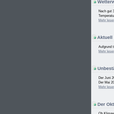
Wetterw
Nach gut 
Temperatur
Mehr
lese
Aktuell
Aufgrund t
Mehr
lese
Unbestä
Der Juni 2
Der Mai 20
Mehr
lese
Der Okt
Ob Klimawa