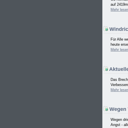
auf 2419m 
Mehr
lese
Windric
Für Alle w
heute erse
Mehr
lese
Aktuell
Das Brech
Verbesser
Mehr
lese
Wegen W
Wegen drin
Angst - al