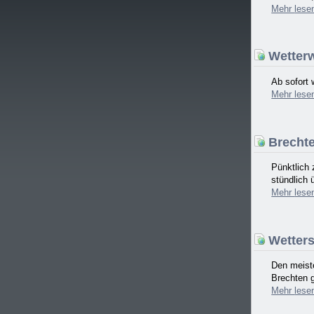
Mehr
lese
Wetterw
Ab sofort 
Mehr
lese
Brechte
Pünktlich
stündlich 
Mehr
lese
Wetterst
Den meiste
Brechten g
Mehr
lese