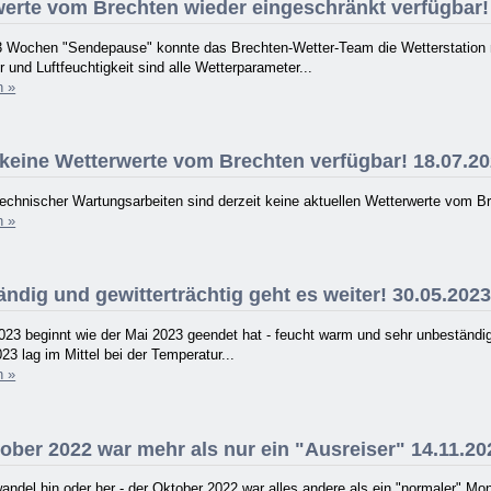
erte vom Brechten wieder eingeschränkt verfügbar!
3 Wochen "Sendepause" konnte das Brechten-Wetter-Team die Wetterstation na
 und Luftfeuchtigkeit sind alle Wetterparameter...
n »
 keine Wetterwerte vom Brechten verfügbar! 18.07.2
echnischer Wartungsarbeiten sind derzeit keine aktuellen Wetterwerte vom B
n »
ndig und gewitterträchtig geht es weiter! 30.05.202
023 beginnt wie der Mai 2023 geendet hat - feucht warm und sehr unbeständi
23 lag im Mittel bei der Temperatur...
n »
ober 2022 war mehr als nur ein "Ausreiser" 14.11.20
ndel hin oder her - der Oktober 2022 war alles andere als ein "normaler" Mon