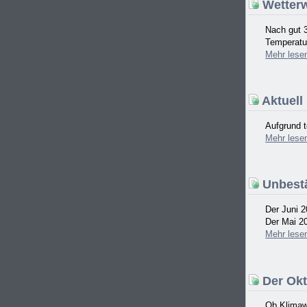
Wetterw
Nach gut 
Temperatur
Mehr
lese
Aktuell
Aufgrund t
Mehr
lese
Unbestä
Der Juni 2
Der Mai 20
Mehr
lese
Der Okt
Ob Klimawa