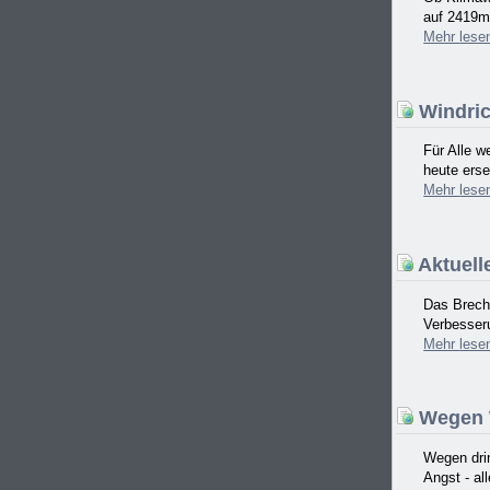
auf 2419m 
Mehr
lese
Windric
Für Alle w
heute erse
Mehr
lese
Aktuell
Das Brech
Verbesser
Mehr
lese
Wegen W
Wegen drin
Angst - al