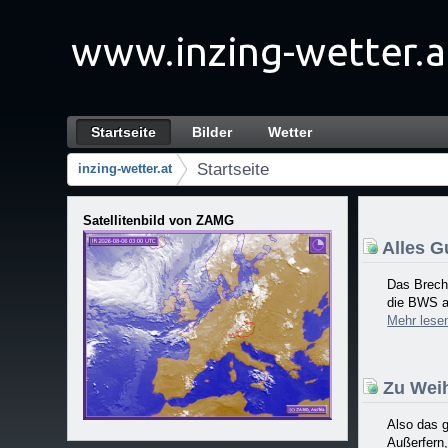
Zum Inhalt wechseln
Startseite
Bilder
Wetter
Startseite
Navigation
Startseite
inzing-wetter.at
Brotkrumen (Wo bin ich?)
Satellitenbild von ZAMG
Alles Gu
Das Brech
die BWS a
Mehr
lese
Zu Weih
Also das g
Außerfern,