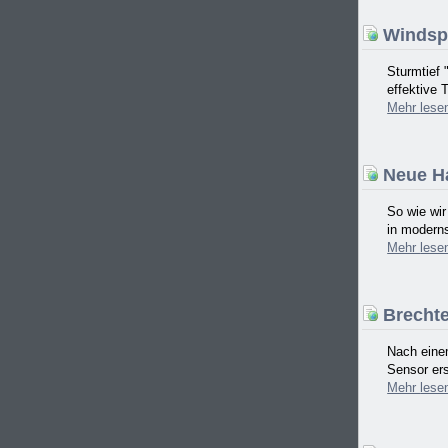
Windspi
Sturmtief 
effektive 
Mehr
lese
Neue Ha
So wie wi
in moderns
Mehr
lese
Brechten
Nach einem
Sensor ers
Mehr
lese