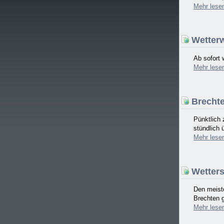
Mehr
lese
Wetterw
Ab sofort 
Mehr
lese
Brechte
Pünktlich
stündlich 
Mehr
lese
Wetterst
Den meiste
Brechten g
Mehr
lese