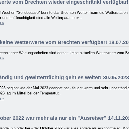
erte vom Brechten wieder eingeschränkt verfügbar!
3 Wochen "Sendepause" konnte das Brechten-Wetter-Team die Wetterstation na
 und Luftfeuchtigkeit sind alle Wetterparameter...
n »
 keine Wetterwerte vom Brechten verfügbar! 18.07.2
echnischer Wartungsarbeiten sind derzeit keine aktuellen Wetterwerte vom B
n »
ndig und gewitterträchtig geht es weiter! 30.05.202
023 beginnt wie der Mai 2023 geendet hat - feucht warm und sehr unbeständi
23 lag im Mittel bei der Temperatur...
n »
ober 2022 war mehr als nur ein "Ausreiser" 14.11.20
ndel hin oder her - der Oktober 2022 war alles andere als ein "normaler" Mon