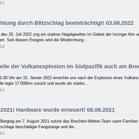
n »
htung durch Blitzschlag beeinträchtigt! 03.08.2022
es 20. Juli 2022 zog ein starkes Hagelgewitter im Gebiet der Inzinger Alm a
rt. Seit diesem Ereignis wird die Windrichtung...
n »
lle der Vulkanexplosion im Südpazifik auch am Brech
1:00 Uhr am 15. Jänner 2022 erreichte uns nach der Explosion eines Vulkans
e legte 17.000km zurück und wurde als starke...
n »
2021! Hardware wurde erneuert! 08.08.2021
n Bergtag am 7. August 2021 nutzte das Brechten-Wetter-Team samt Familien
zschlage beschädigte Fangstange und die...
n »