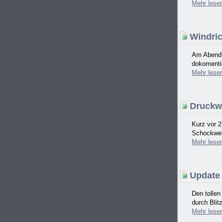
Mehr
lese
Windric
Am Abend d
dokomentie
Mehr
lese
Druckwe
Kurz vor 2
Schockwell
Mehr
lese
Update 
Den tolle
durch Blit
Mehr
lese