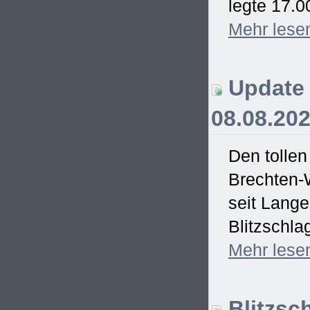
legte 17.0
Mehr
lese
Update 
08.08.20
Den tollen
Brechten-
seit Lang
Blitzschla
Mehr
lese
Blitzsc