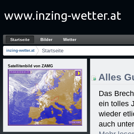
Zum Inhalt wechseln
Startseite
Bilder
Wetter
Startseite
Navigation
Startseite
inzing-wetter.at
Brotkrumen (Wo bin ich?)
Satellitenbild von ZAMG
Alles Gu
Das Brech
ein tolles
wieder et
auch unter
Mehr
lese