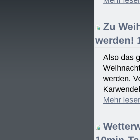
Zu Weih
werden! 
Also das 
Weihnachtsf
werden. Vo
Karwendel)
Mehr
lese
Wetterw