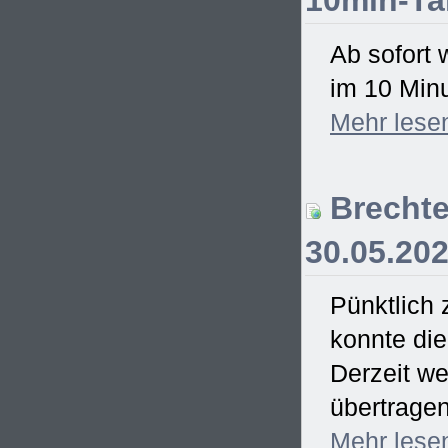
10min-Ta
Ab sofort 
im 10 Minu
Mehr
lese
Brechte
30.05.20
Pünktlich
konnte di
Derzeit we
übertrage
Mehr
lese