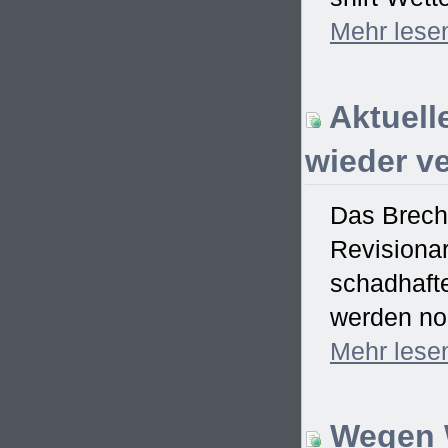
Mehr
lese
Aktuell
wieder ve
Das Brech
Revisionar
schadhaft
werden no
Mehr
lese
Wegen W