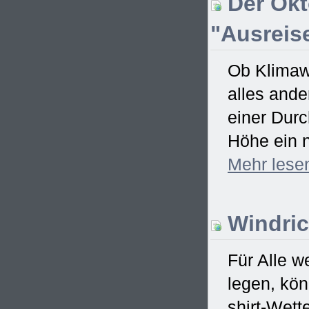
Der Okt
"Ausreise
Ob Klimawa
alles ande
einer Dur
Höhe ein n
Mehr
lese
Windric
Für Alle w
legen, kö
shirt-Wett