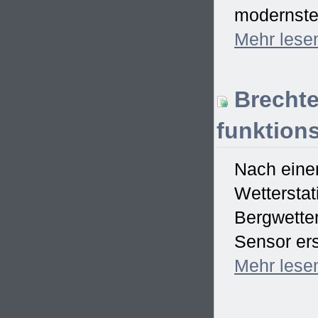
modernster
Mehr
lese
Brechte
funktions
Nach einem
Wetterstat
Bergwetter
Sensor ers
Mehr
lese