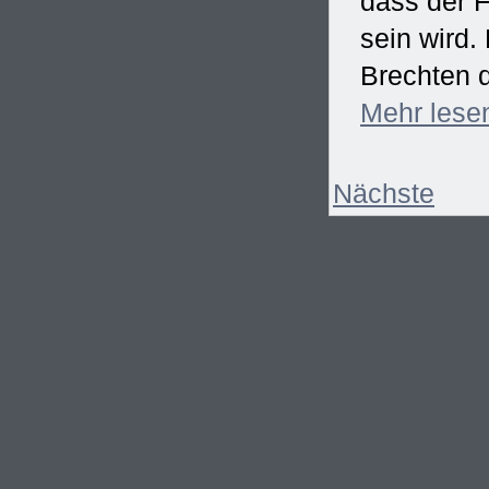
dass der F
sein wird
Brechten d
Mehr
lese
Nächste