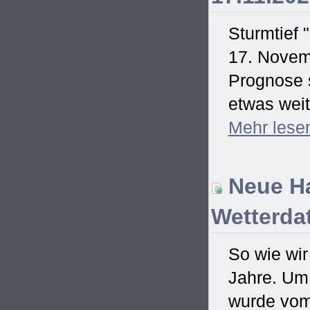
Sturmtief 
17. Novem
Prognose s
etwas weit
Mehr
lese
Neue Ha
Wetterdat
So wie wir
Jahre. Um
wurde vom