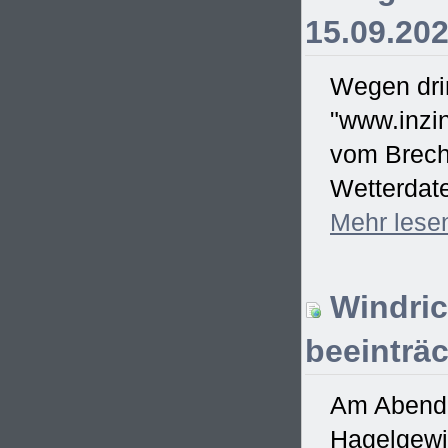
15.09.20
Wegen drin
"www.inzin
vom Brecht
Wetterdate
Mehr
lese
Windric
beeinträc
Am Abend d
Hagelgewit