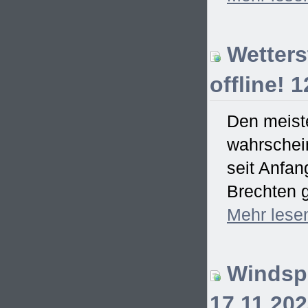
Wetterst
offline! 
Den meiste
wahrschein
seit Anfa
Brechten g
Mehr
lese
Windspi
17.11.20