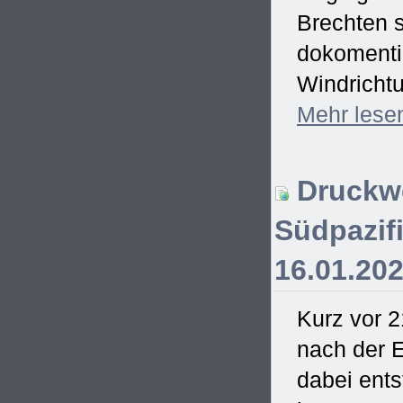
Brechten s
dokomentie
Windrichtu
Mehr
lese
Druckwe
Südpazifi
16.01.20
Kurz vor 2
nach der E
dabei ent