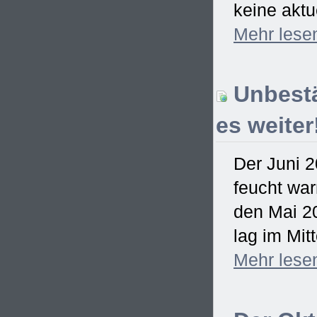
keine aktu
Mehr
lese
Unbestä
es weiter
Der Juni 2
feucht war
den Mai 2
lag im Mitt
Mehr
lese