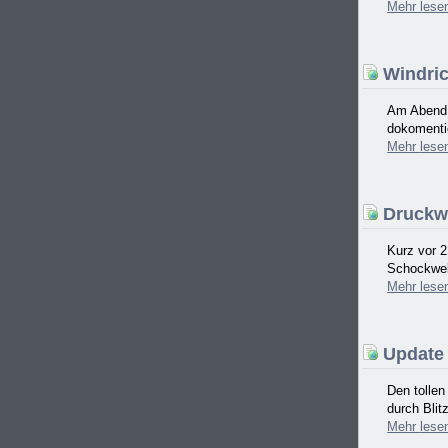
Mehr
lese
Windric
Am Abend d
dokomentie
Mehr
lese
Druckwe
Kurz vor 2
Schockwell
Mehr
lese
Update 
Den tolle
durch Blit
Mehr
lese