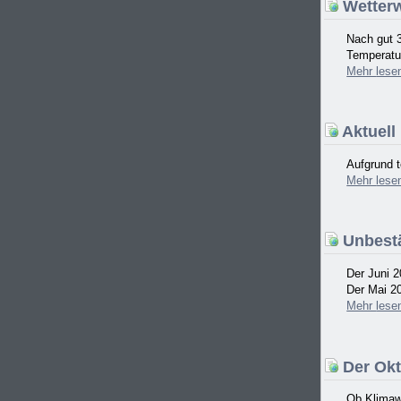
Wetterw
Nach gut 
Temperatur
Mehr
lese
Aktuell
Aufgrund t
Mehr
lese
Unbestä
Der Juni 2
Der Mai 20
Mehr
lese
Der Okt
Ob Klimawa