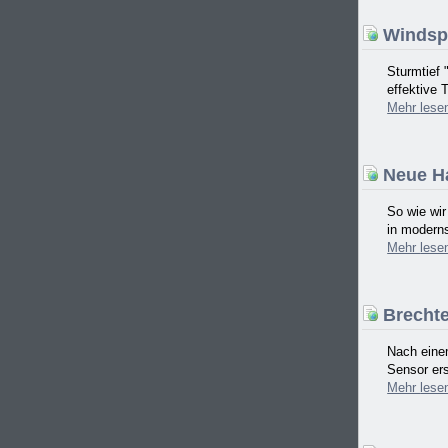
Windspi
Sturmtief 
effektive 
Mehr
lese
Neue Ha
So wie wi
in moderns
Mehr
lese
Brechten
Nach einem
Sensor ers
Mehr
lese