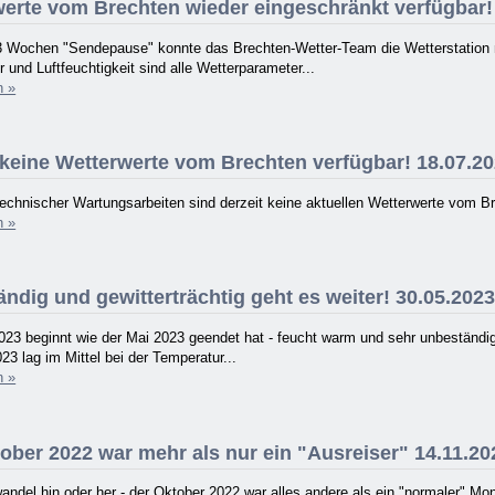
erte vom Brechten wieder eingeschränkt verfügbar!
3 Wochen "Sendepause" konnte das Brechten-Wetter-Team die Wetterstation na
 und Luftfeuchtigkeit sind alle Wetterparameter...
n »
 keine Wetterwerte vom Brechten verfügbar! 18.07.2
echnischer Wartungsarbeiten sind derzeit keine aktuellen Wetterwerte vom B
n »
ndig und gewitterträchtig geht es weiter! 30.05.202
023 beginnt wie der Mai 2023 geendet hat - feucht warm und sehr unbeständi
23 lag im Mittel bei der Temperatur...
n »
ober 2022 war mehr als nur ein "Ausreiser" 14.11.20
ndel hin oder her - der Oktober 2022 war alles andere als ein "normaler" Mon