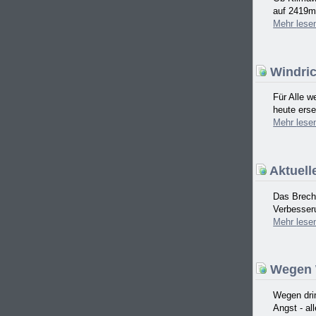
auf 2419m 
Mehr
lese
Windric
Für Alle w
heute erse
Mehr
lese
Aktuell
Das Brech
Verbesser
Mehr
lese
Wegen W
Wegen drin
Angst - al