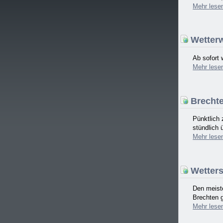
Mehr
lese
Wetterw
Ab sofort 
Mehr
lese
Brechte
Pünktlich
stündlich 
Mehr
lese
Wetterst
Den meiste
Brechten g
Mehr
lese