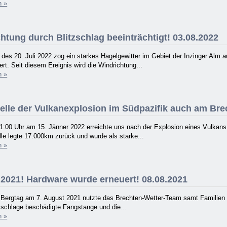
n »
htung durch Blitzschlag beeinträchtigt! 03.08.2022
es 20. Juli 2022 zog ein starkes Hagelgewitter im Gebiet der Inzinger Alm a
rt. Seit diesem Ereignis wird die Windrichtung...
n »
lle der Vulkanexplosion im Südpazifik auch am Brech
1:00 Uhr am 15. Jänner 2022 erreichte uns nach der Explosion eines Vulkans
e legte 17.000km zurück und wurde als starke...
n »
2021! Hardware wurde erneuert! 08.08.2021
n Bergtag am 7. August 2021 nutzte das Brechten-Wetter-Team samt Familien
zschlage beschädigte Fangstange und die...
n »