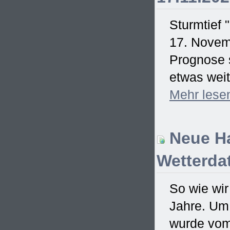
Sturmtief 
17. Novem
Prognose s
etwas weit
Mehr
lese
Neue Ha
Wetterdat
So wie wir
Jahre. Um
wurde vom