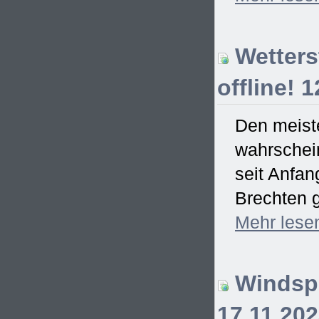
Wetterst
offline! 
Den meiste
wahrschein
seit Anfa
Brechten g
Mehr
lese
Windspi
17.11.20