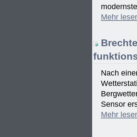
modernster
Mehr
lese
Brechte
funktions
Nach einem
Wetterstat
Bergwetter
Sensor ers
Mehr
lese