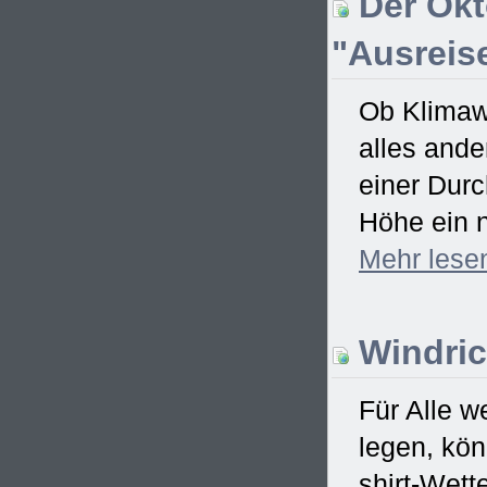
Der Okt
"Ausreise
Ob Klimawa
alles ande
einer Dur
Höhe ein n
Mehr
lese
Windric
Für Alle w
legen, kö
shirt-Wett