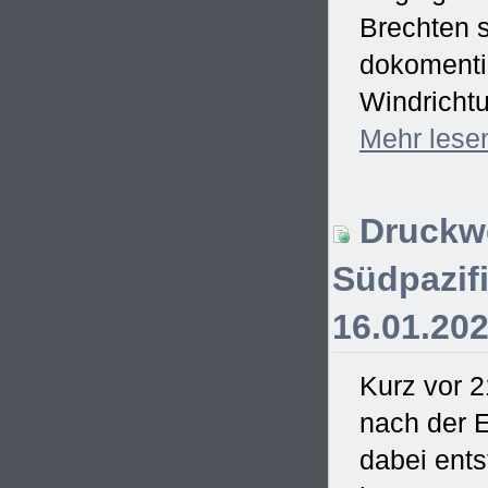
Brechten s
dokomentie
Windrichtu
Mehr
lese
Druckwe
Südpazifi
16.01.20
Kurz vor 2
nach der E
dabei ent