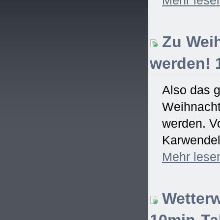
Zu Weih
werden! 
Also das 
Weihnachtsf
werden. Vo
Karwendel)
Mehr
lese
Wetterw