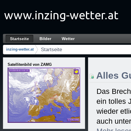
Zum Inhalt wechseln
Startseite
Bilder
Wetter
Startseite
Navigation
Startseite
inzing-wetter.at
Brotkrumen (Wo bin ich?)
Satellitenbild von ZAMG
Alles Gu
Das Brech
ein tolles
wieder et
auch unter
Mehr
lese