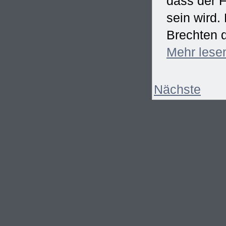
dass der F
sein wird
Brechten d
Mehr
lese
Nächste