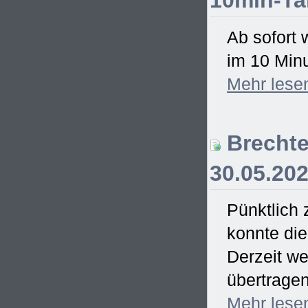
10min-Ta
Ab sofort 
im 10 Minu
Mehr
lese
Brechte
30.05.20
Pünktlich
konnte di
Derzeit we
übertrage
Mehr
lese