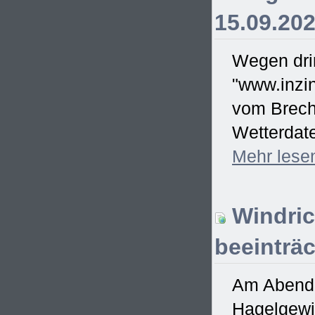
15.09.20
Wegen drin
"www.inzin
vom Brecht
Wetterdate
Mehr
lese
Windric
beeinträc
Am Abend d
Hagelgewit