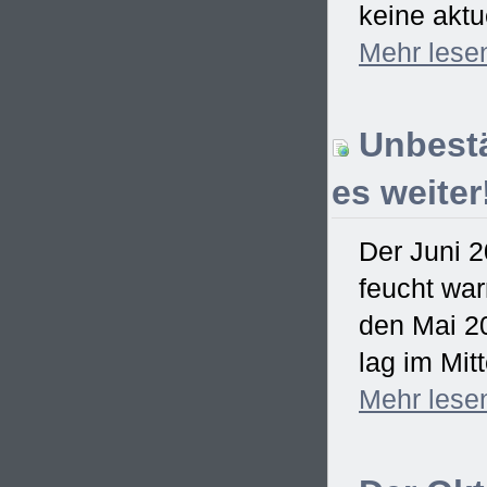
keine aktu
Mehr
lese
Unbestä
es weiter
Der Juni 2
feucht war
den Mai 2
lag im Mitt
Mehr
lese