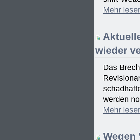
Mehr
lese
Aktuell
wieder ve
Das Brech
Revisionar
schadhaft
werden no
Mehr
lese
Wegen W