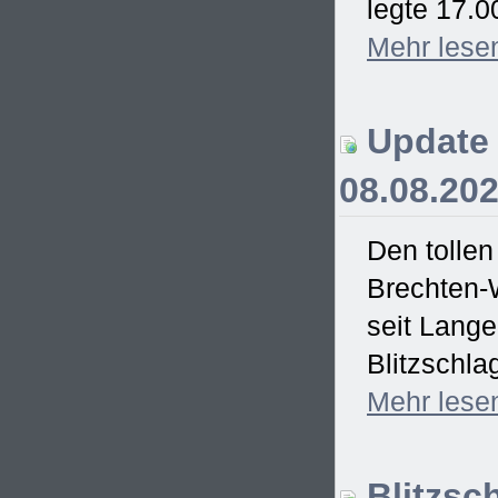
legte 17.0
Mehr
lese
Update 
08.08.20
Den tollen
Brechten-
seit Lang
Blitzschla
Mehr
lese
Blitzsc