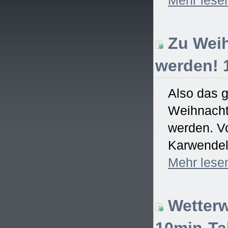
Zu Weih
werden! 
Also das 
Weihnachtsf
werden. Vo
Karwendel)
Mehr
lese
Wetterw