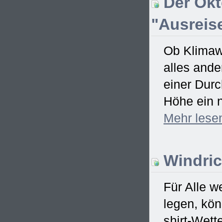
Der Okt
"Ausreise
Ob Klimawa
alles ande
einer Dur
Höhe ein n
Mehr
lese
Windric
Für Alle w
legen, kö
shirt-Wett