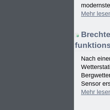
modernster
Mehr
lese
Brechte
funktions
Nach einem
Wetterstat
Bergwetter
Sensor ers
Mehr
lese