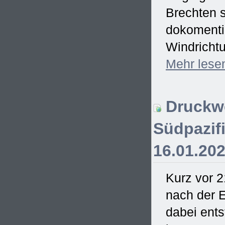
Brechten s
dokomentie
Windrichtu
Mehr
lese
Druckwe
Südpazifi
16.01.20
Kurz vor 2
nach der E
dabei ent