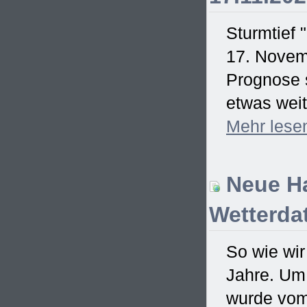
Sturmtief 
17. Novem
Prognose s
etwas weit
Mehr
lese
Neue Ha
Wetterdat
So wie wir
Jahre. Um
wurde vom