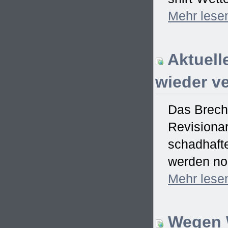
Mehr
lese
Aktuell
wieder ve
Das Brech
Revisionar
schadhaft
werden no
Mehr
lese
Wegen W