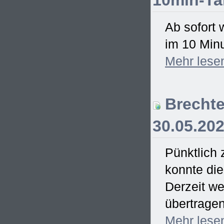
10min-Ta
Ab sofort 
im 10 Minu
Mehr
lese
Brechte
30.05.20
Pünktlich
konnte di
Derzeit we
übertrage
Mehr
lese