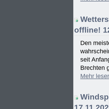
Wetterst
offline! 
Den meiste
wahrschein
seit Anfa
Brechten g
Mehr
lese
Windspi
17.11.20