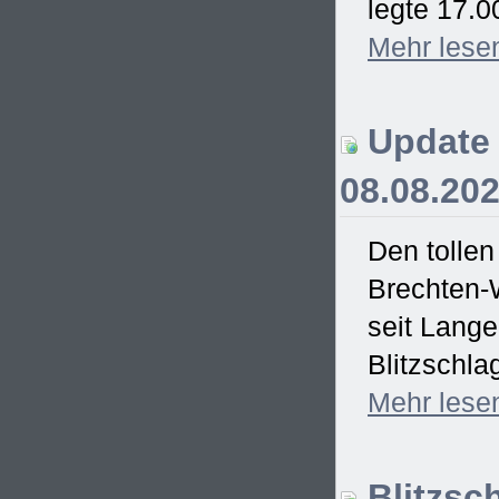
legte 17.0
Mehr
lese
Update 
08.08.20
Den tollen
Brechten-
seit Lang
Blitzschla
Mehr
lese
Blitzsc