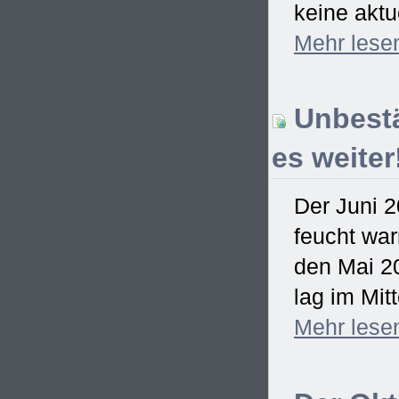
keine aktu
Mehr
lese
Unbestä
es weiter
Der Juni 2
feucht war
den Mai 2
lag im Mitt
Mehr
lese