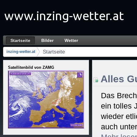
Zum Inhalt wechseln
Startseite
Bilder
Wetter
Startseite
Navigation
Startseite
inzing-wetter.at
Brotkrumen (Wo bin ich?)
Satellitenbild von ZAMG
Alles Gu
Das Brech
ein tolles
wieder et
auch unter
Mehr
lese