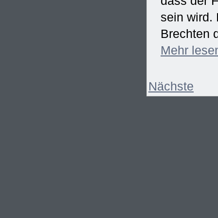
dass der F
sein wird
Brechten d
Mehr
lese
Nächste