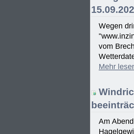
15.09.20
Wegen drin
"www.inzin
vom Brecht
Wetterdate
Mehr
lese
Windric
beeinträc
Am Abend d
Hagelgewit