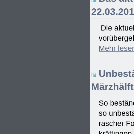
22.03.20
Die aktue
vorübergeh
Mehr
lese
Unbestä
Märzhälft
So bestän
so unbestän
rascher Fo
kräftingen