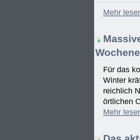
Mehr
lese
Massive
Wochenen
Für das k
Winter krä
reichlich 
örtlichen 
Mehr
lese
Das aktu