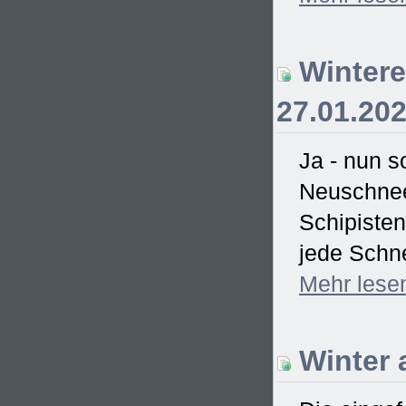
Wintere
27.01.20
Ja - nun s
Neuschnee
Schipisten
jede Schne
Mehr
lese
Winter 