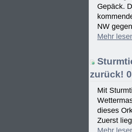
Gepäck. De
kommenden
NW gegen 
Mehr
lese
Sturmti
zurück! 0
Mit Sturm
Wettermas
dieses Ork
Zuerst lie
Mehr
lese