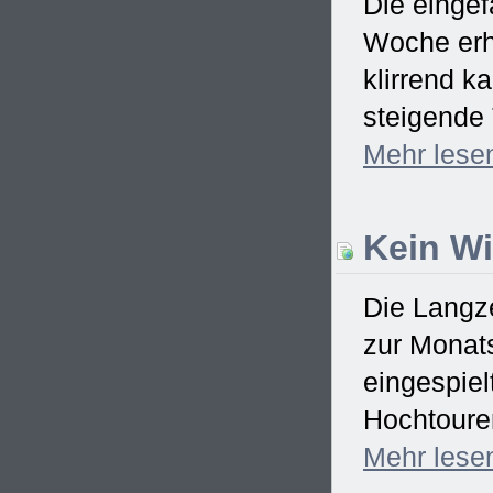
Die eingef
Woche erh
klirrend k
steigende 
Mehr
lese
Kein Win
Die Langze
zur Monats
eingespiel
Hochtouren
Mehr
lese