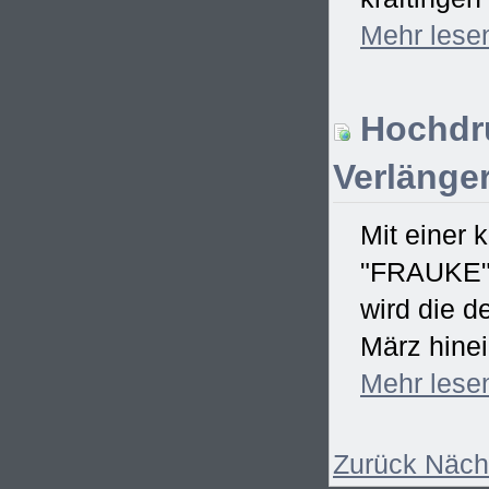
Mehr
lese
Hochdru
Verlänge
Mit einer 
"FRAUKE"e
wird die d
März hinei
Mehr
lese
Zurück
Näch