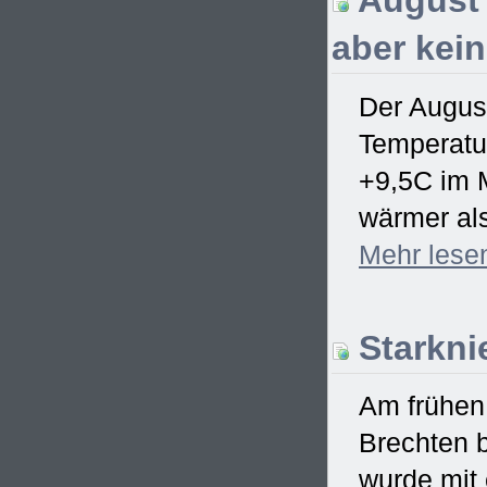
August 
aber kei
Der Augus
Temperatur
+9,5C im M
wärmer als
Mehr
lese
Starkni
Am frühen
Brechten 
wurde mit 