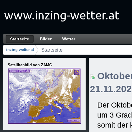
Zum Inhalt wechseln
Startseite
Bilder
Wetter
Startseite
Navigation
Startseite
inzing-wetter.at
Brotkrumen (Wo bin ich?)
Satellitenbild von ZAMG
Oktober
21.11.20
Der Oktobe
um 3 Grad 
somit der 