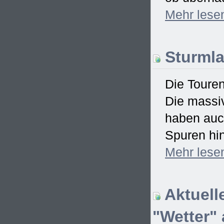
Mehr
lese
Sturmla
Die Touren
Die massi
haben auch
Spuren hin
Mehr
lese
Aktuell
"Wetter" 