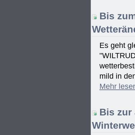
Bis zum
Wetterän
Es geht gl
"WILTRUD" 
wetterbes
mild in de
Mehr
lese
Bis zur
Winterwet