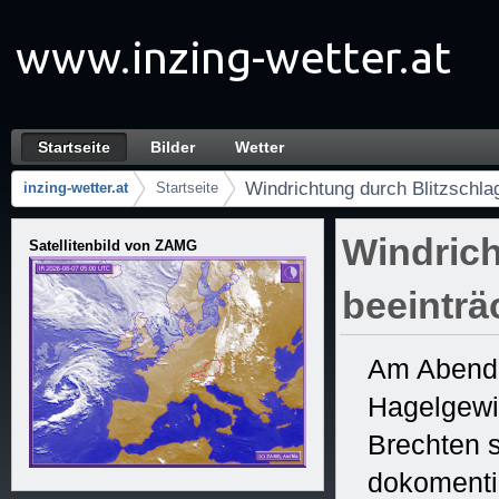
Ugrás a tartalomhoz
Startseite
Bilder
Wetter
Windrichtung durch Blitzschlag beeinträchti
Navigáció
Windrichtung durch Blitzschlag
inzing-wetter.at
Startseite
Útvonal
Windrich
Satellitenbild von ZAMG
beeinträ
Am Abend d
Hagelgewit
Brechten s
dokomentie