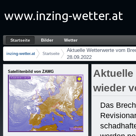
内容へスキップ
Startseite
Bilder
Wetter
Aktuelle Wetterwerte vom Brechten wieder v
ナビゲーション
Aktuelle Wetterwerte vom Brec
inzing-wetter.at
Startseite
28.09.2022
パンくずリスト
Aktuelle
Satellitenbild von ZAMG
wieder v
Das Brech
Revisionar
schadhaft