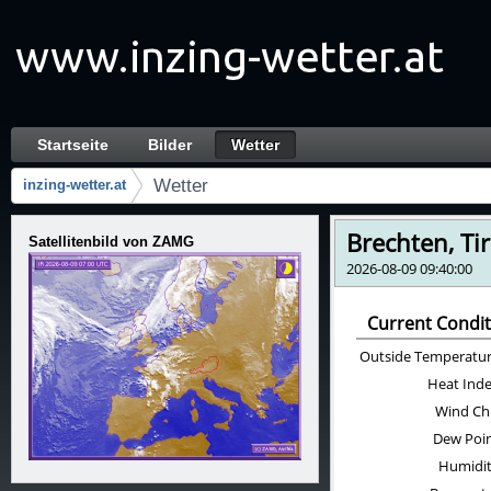
내용에 건너뜀
Startseite
Bilder
Wetter
Wetter
항법
Wetter
inzing-wetter.at
빵부스러기
Satellitenbild von ZAMG