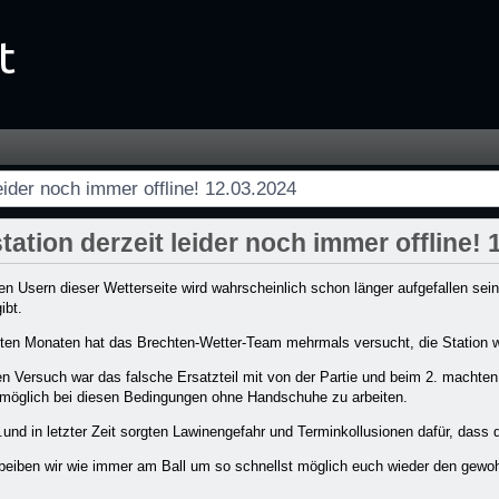
r offline! 12.03.2024 - Startseite
eider noch immer offline! 12.03.2024
tation derzeit leider noch immer offline! 
n Usern dieser Wetterseite wird wahrscheinlich schon länger aufgefallen se
ibt.
zten Monaten hat das Brechten-Wetter-Team mehrmals versucht, die Station wi
n Versuch war das falsche Ersatzteil mit von der Partie und beim 2. machte
nmöglich bei diesen Bedingungen ohne Handschuhe zu arbeiten.
......und in letzter Zeit sorgten Lawinengefahr und Terminkollusionen dafür, das
beiben wir wie immer am Ball um so schnellst möglich euch wieder den gewo