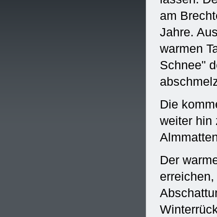
am Brecht
Jahre. Au
warmen Ta
Schnee" de
abschmelz
Die komme
weiter hin
Almmatten
Der warme
erreichen
Abschattun
Winterrück