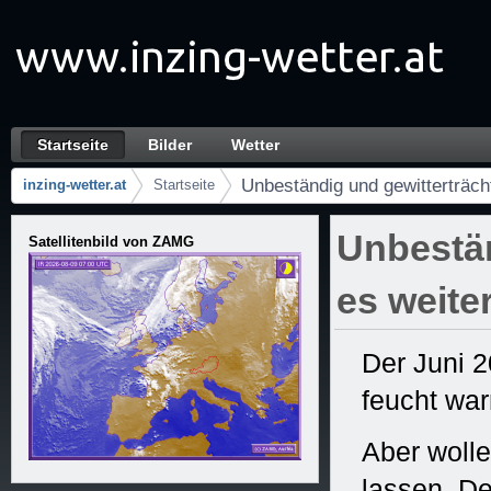
Sari la continut
Startseite
Bilder
Wetter
Unbeständig und gewitterträchtig geht es we
Navigare
Unbeständig und gewitterträcht
inzing-wetter.at
Startseite
Urme
Unbestän
Satellitenbild von ZAMG
es weite
Der Juni 2
feucht wa
Aber woll
lassen. De