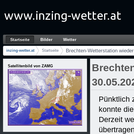
Прескочи на Садржај
Startseite
Bilder
Wetter
Brechten-Wetterstation wieder online! 30.05
Навигација
Brechten-Wetterstation wieder
inzing-wetter.at
Startseite
Презле
Brechten
Satellitenbild von ZAMG
30.05.20
Pünktlich
konnte di
Derzeit we
übertrage