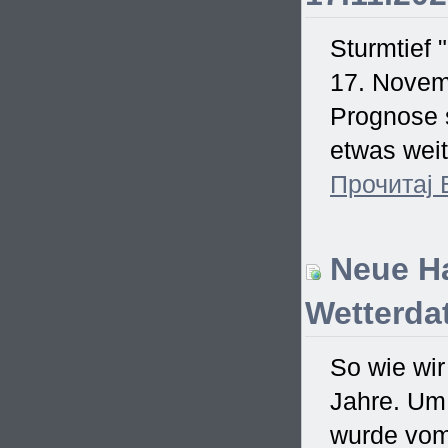
Sturmtief 
17. Novem
Prognose s
etwas weit
Прочитај
Neue Ha
Wetterdat
So wie wir
Jahre. Um
wurde vom