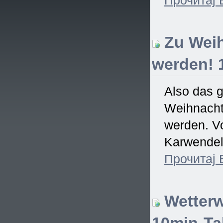
Zu Weih
werden! 
Also das 
Weihnachtsf
werden. Vo
Karwendel)
Прочитај
Wetterw