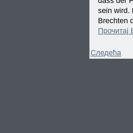
dass der F
sein wird
Brechten d
Прочитај
Следећа