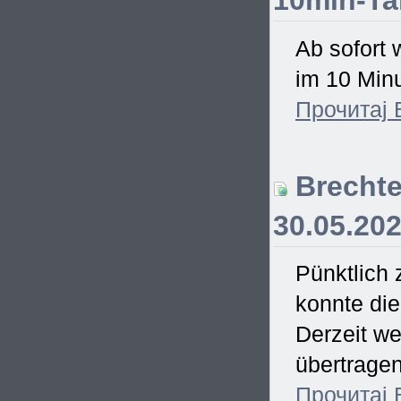
10min-Ta
Ab sofort 
im 10 Minu
Прочитај
Brechte
30.05.20
Pünktlich
konnte di
Derzeit we
übertrage
Прочитај