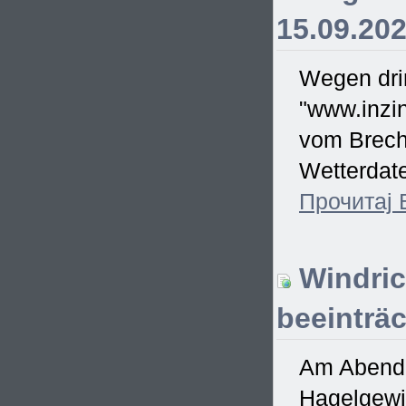
15.09.20
Wegen drin
"www.inzin
vom Brecht
Wetterdate
Прочитај
Windric
beeinträc
Am Abend d
Hagelgewit