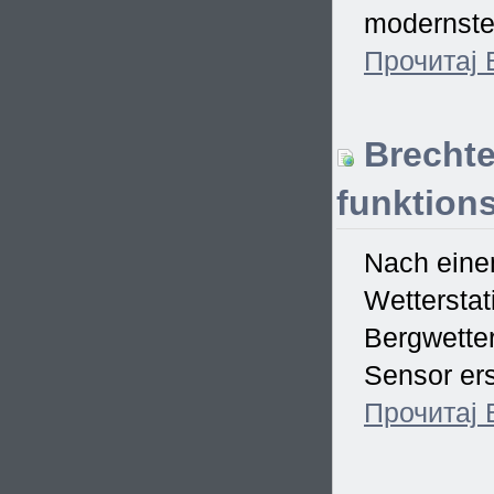
modernster
Прочитај
Brechte
funktions
Nach einem
Wetterstat
Bergwetter
Sensor ers
Прочитај