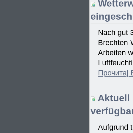
Wetterw
eingesch
Nach gut 
Brechten-W
Arbeiten w
Luftfeucht
Прочитај
Aktuell
verfügbar
Aufgrund t