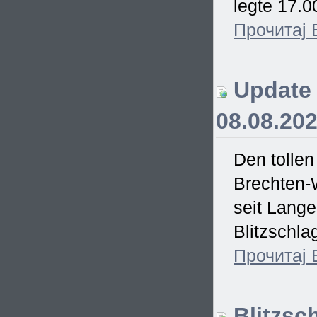
legte 17.0
Прочитај
Update 
08.08.20
Den tollen
Brechten-
seit Lang
Blitzschla
Прочитај
Blitzsc