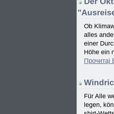
Der Okt
"Ausreise
Ob Klimawa
alles ande
einer Dur
Höhe ein n
Прочитај
Windric
Für Alle w
legen, kö
shirt-Wett