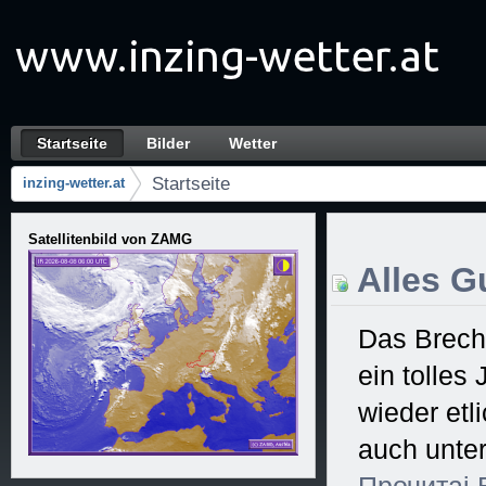
Прескочи на Садржај
Startseite
Bilder
Wetter
Startseite
Навигација
Startseite
inzing-wetter.at
Презле
Satellitenbild von ZAMG
Alles Gu
Das Brech
ein tolles
wieder et
auch unter
Прочитај