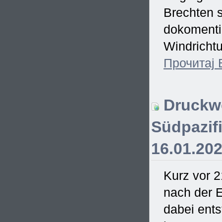
Brechten s
dokomentie
Windrichtu
Прочитај
Druckwe
Südpazifi
16.01.20
Kurz vor 2
nach der E
dabei ent