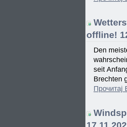
Wetterst
offline! 
Den meiste
wahrschein
seit Anfa
Brechten g
Прочитај
Windspi
17.11.20