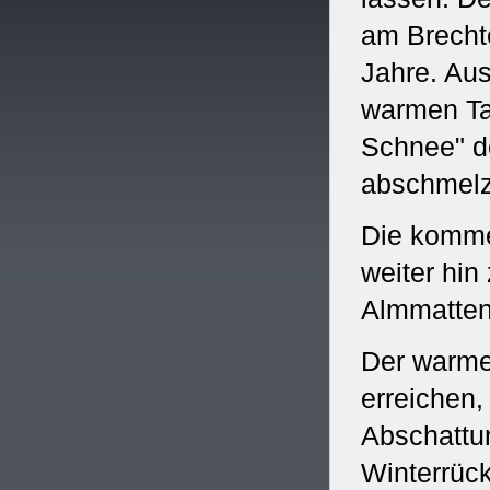
am Brecht
Jahre. Au
warmen Ta
Schnee" de
abschmelz
Die komme
weiter hin
Almmatten
Der warme
erreichen
Abschattun
Winterrück