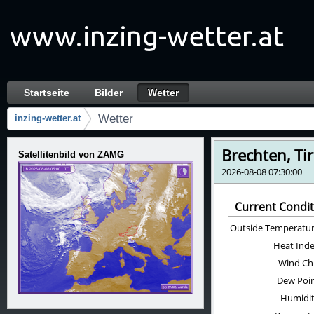
Zum Inhalt wechseln
Startseite
Bilder
Wetter
Wetter
Navigation
Wetter
inzing-wetter.at
Brotkrumen (Wo bin ich?)
Satellitenbild von ZAMG